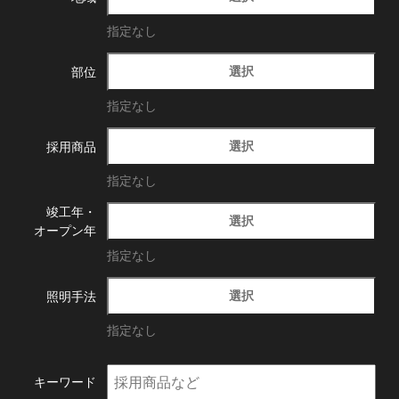
指定なし
選択
部位
指定なし
選択
採用商品
指定なし
竣工年・
選択
オープン年
指定なし
選択
照明手法
指定なし
キーワード