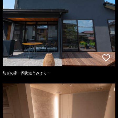
紡ぎの家ー四街道市みそらー