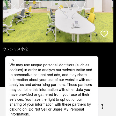
ウレシャス小松
1
2
3
4
5
パナソニックの電気設備 SNSアカウント