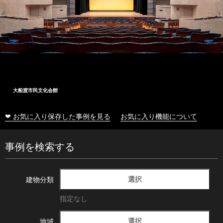
大船渡市民文化会館
❤ お気に入り保存した事例を見る
お気に入り機能について
事例を検索する
選択
建物分類
指定なし
選択
地域