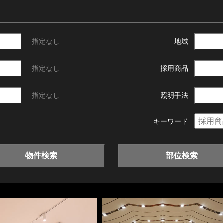
指定なし
地域
指定なし
採用商品
指定なし
照明手法
キーワード
物件検索
部位検索