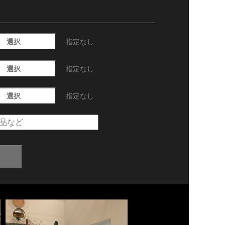
選択
指定なし
選択
指定なし
選択
指定なし