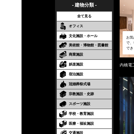
- 建物分類 -
全て見る
オフィス
文化施設・ホール
お気
で、
美術館・博物館・図書館
でき
商業施設
娯楽施設
内橋電
宿泊施設
冠婚葬祭式場
宗教施設・史跡
スポーツ施設
学校・教育施設
医療・福祉施設
交通施設