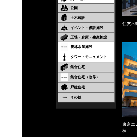
公園
土木施設
住友不
イベント・仮設施設
工場・倉庫・生産施設
農林水産施設
タワー・モニュメント
集合住宅
集合住宅（改修）
戸建住宅
その他
東京エ
棟