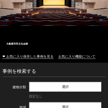
大船渡市民文化会館
❤ お気に入り保存した事例を見る
お気に入り機能について
事例を検索する
選択
建物分類
指定なし
選択
地域