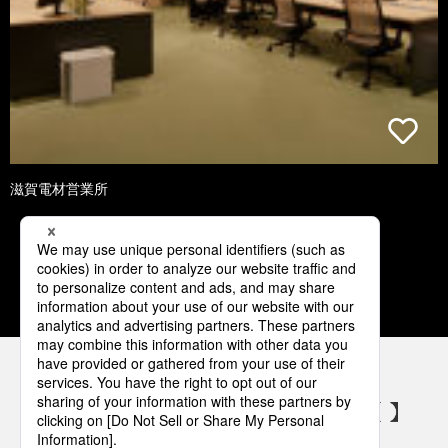
滋賀電材営業所
1
2
3
4
5
パナソニックの電気設備 SNSアカウント