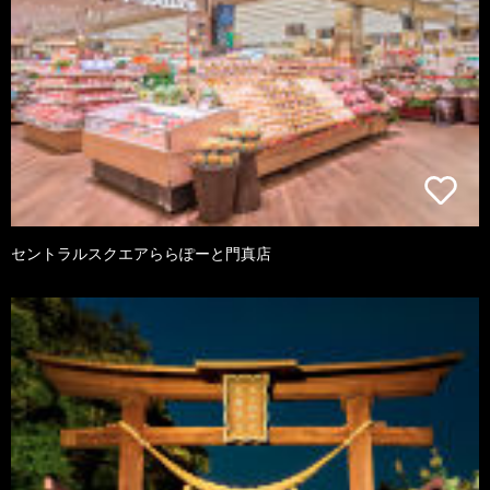
セントラルスクエアららぽーと門真店