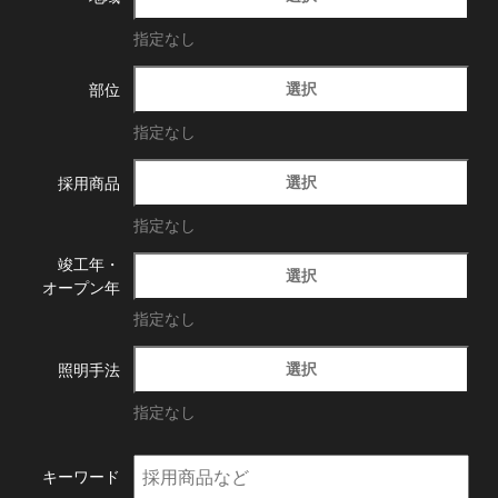
指定なし
選択
部位
指定なし
選択
採用商品
指定なし
竣工年・
選択
オープン年
指定なし
選択
照明手法
指定なし
キーワード