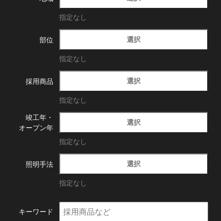
指定なし
選択
部位
指定なし
選択
採用商品
指定なし
竣工年・
選択
オープン年
指定なし
選択
照明手法
指定なし
キーワード