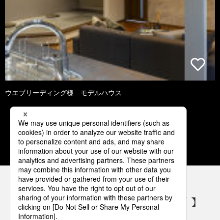
ウエブリーディング様 モデルハウス
1
2
3
4
5
パナソニックの電気設備 SNSアカウント