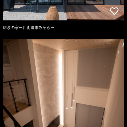
紡ぎの家ー四街道市みそらー