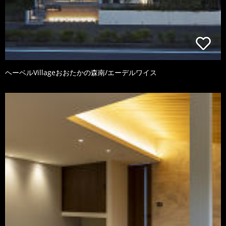
ヘーベルVillageおおたかの森南/エーデルワイス