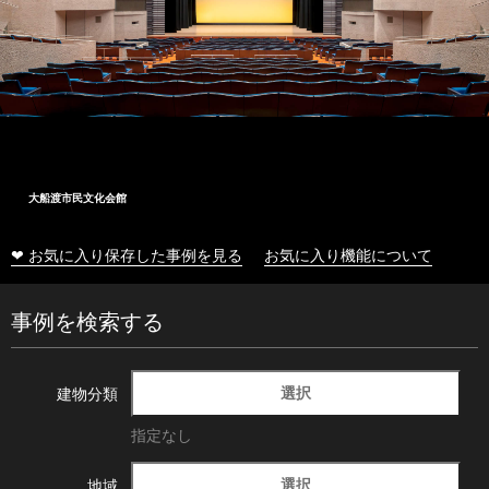
大船渡市民文化会館
❤ お気に入り保存した事例を見る
お気に入り機能について
事例を検索する
選択
建物分類
指定なし
選択
地域