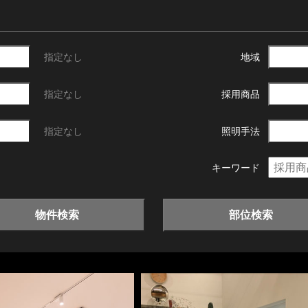
指定なし
地域
指定なし
採用商品
指定なし
照明手法
キーワード
物件検索
部位検索