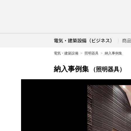
電気・建築設備（ビジネス）
商
電気・建築設備
照明器具
納入事例集
納入事例集
（照明器具）