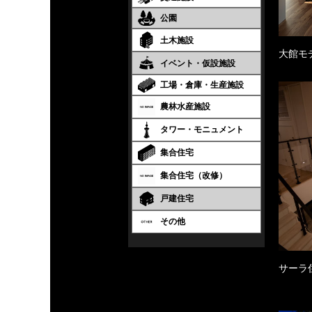
公園
土木施設
大館モ
イベント・仮設施設
工場・倉庫・生産施設
農林水産施設
タワー・モニュメント
集合住宅
集合住宅（改修）
戸建住宅
その他
サーラ