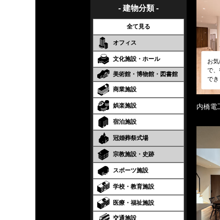
- 建物分類 -
全て見る
オフィス
文化施設・ホール
お気
で、
美術館・博物館・図書館
でき
商業施設
娯楽施設
内橋電
宿泊施設
冠婚葬祭式場
宗教施設・史跡
スポーツ施設
学校・教育施設
医療・福祉施設
交通施設