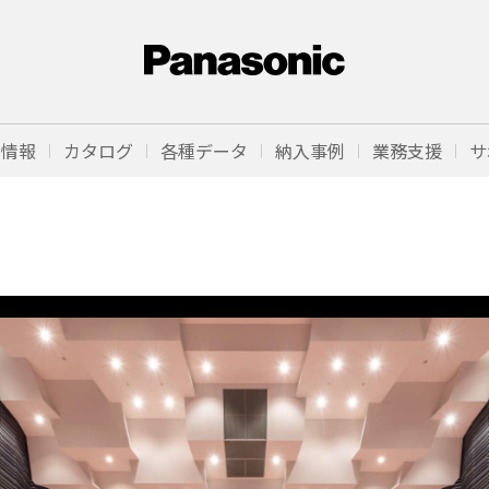
品情報
カタログ
各種データ
納入事例
業務支援
サ