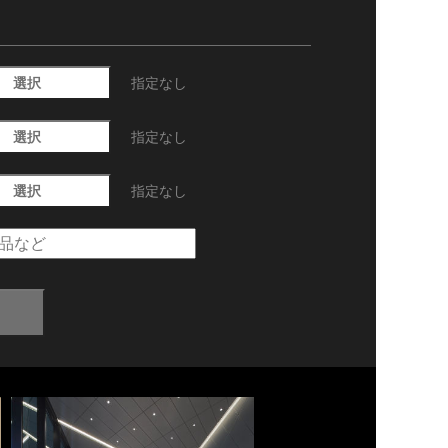
選択
指定なし
選択
指定なし
選択
指定なし