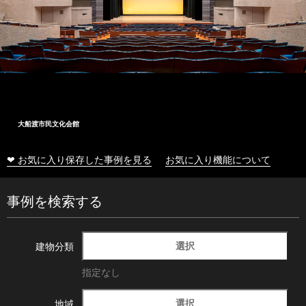
大船渡市民文化会館
❤ お気に入り保存した事例を見る
お気に入り機能について
事例を検索する
選択
建物分類
指定なし
選択
地域