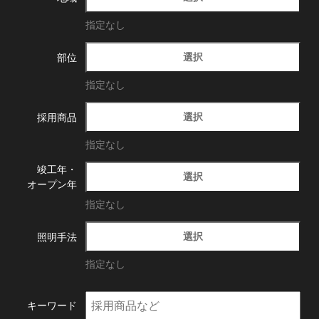
指定なし
選択
部位
指定なし
選択
採用商品
指定なし
竣工年・
選択
オープン年
指定なし
選択
照明手法
指定なし
キーワード