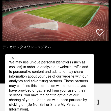
デンカビッグスワンスタジアム
1
2
3
4
5
パナソニックの電気設備 SNSアカウント