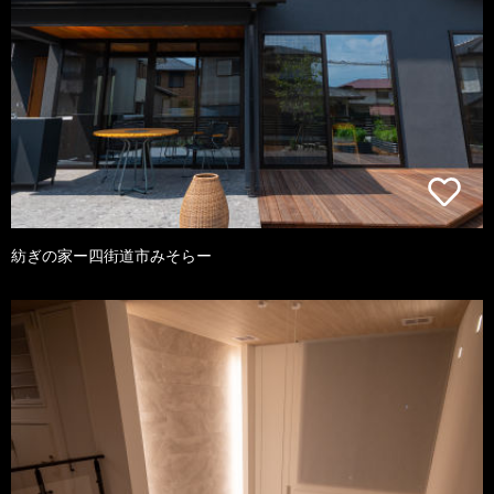
紡ぎの家ー四街道市みそらー