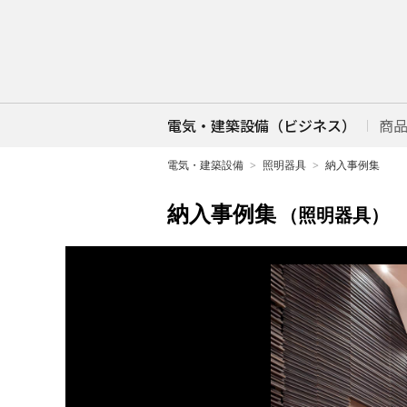
電気・建築設備（ビジネス）
商
電気・建築設備
照明器具
納入事例集
納入事例集
（照明器具）