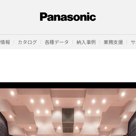
品情報
カタログ
各種データ
納入事例
業務支援
サ