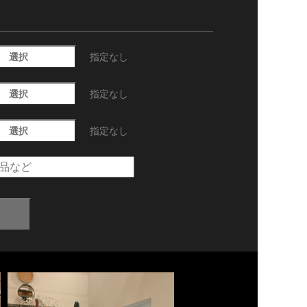
選択
指定なし
選択
指定なし
選択
指定なし