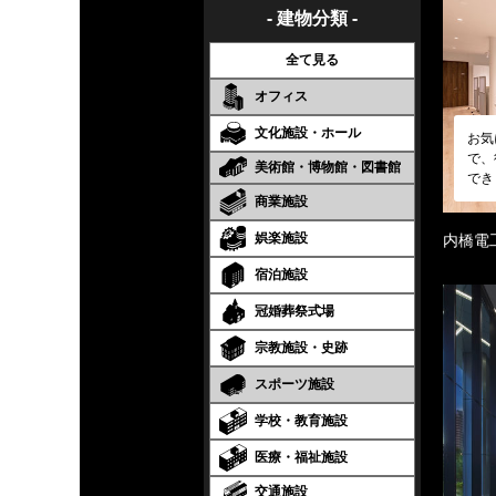
- 建物分類 -
全て見る
オフィス
文化施設・ホール
お気
で、
美術館・博物館・図書館
でき
商業施設
娯楽施設
内橋電
宿泊施設
冠婚葬祭式場
宗教施設・史跡
スポーツ施設
学校・教育施設
医療・福祉施設
交通施設