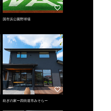
国市浜公園野球場
紡ぎの家ー四街道市みそらー