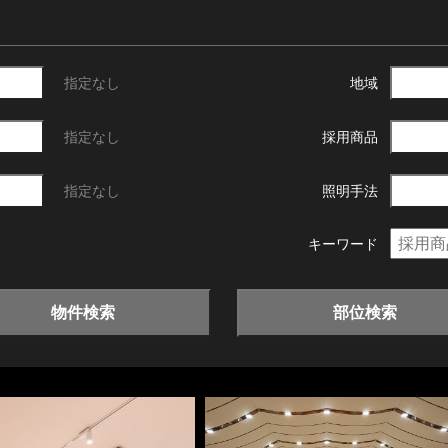
指定なし
地域
指定なし
採用商品
指定なし
照明手法
キーワード
物件検索
部位検索