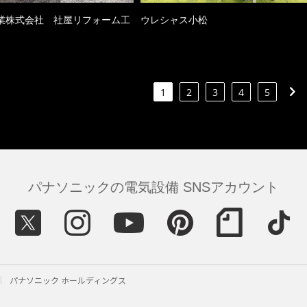
業株式会社 社屋リフォーム工
ウレシャス小松
1
2
3
4
5
パナソニックの電気設備 SNSアカウント
パナソニック ホールディングス