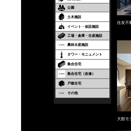
公園
土木施設
住友不
イベント・仮設施設
工場・倉庫・生産施設
農林水産施設
タワー・モニュメント
集合住宅
集合住宅（改修）
戸建住宅
その他
大館モ