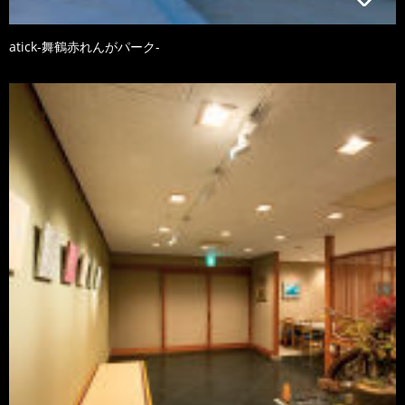
atick-舞鶴赤れんがパーク-