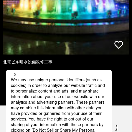
北電ビル噴水設備改修工事
2
3
4
5
6
パナソニックの電気設備 SNSアカウント