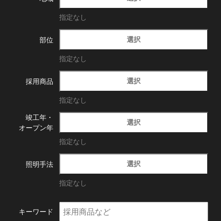
指定なし
選択
部位
指定なし
選択
採用商品
指定なし
竣工年・
選択
オープン年
指定なし
選択
照明手法
指定なし
キーワード