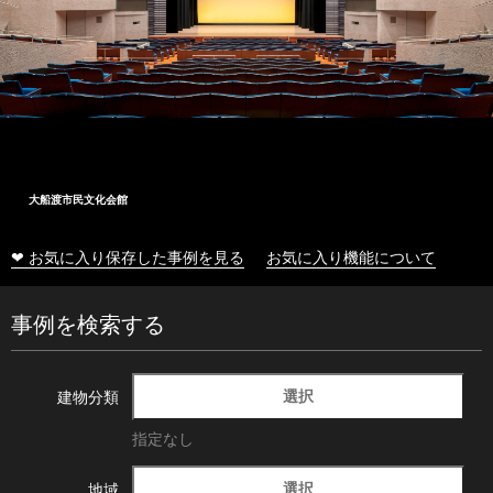
大船渡市民文化会館
❤ お気に入り保存した事例を見る
お気に入り機能について
事例を検索する
選択
建物分類
指定なし
選択
地域