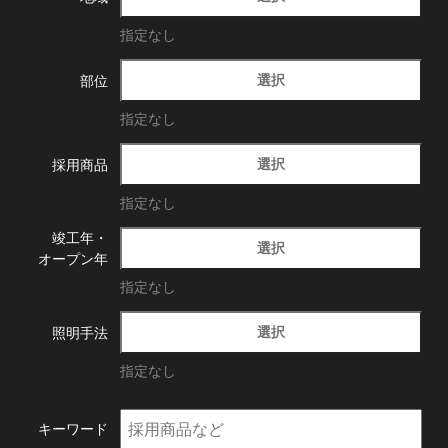
指定なし
選択
部位
指定なし
選択
採用商品
指定なし
竣工年・
選択
オープン年
指定なし
選択
照明手法
指定なし
キーワード