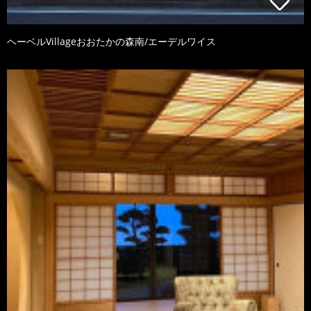
ヘーベルVillageおおたかの森南/エーデルワイス