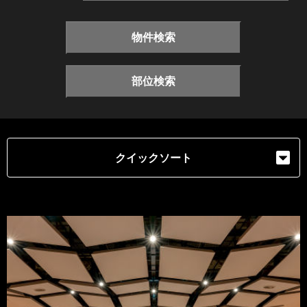
物件検索
部位検索
クイックソート