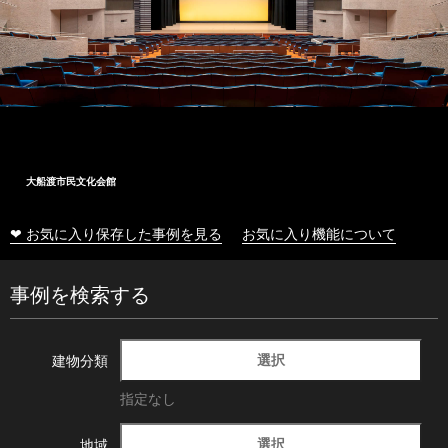
大船渡市民文化会館
❤ お気に入り保存した事例を見る
お気に入り機能について
事例を検索する
選択
建物分類
指定なし
選択
地域