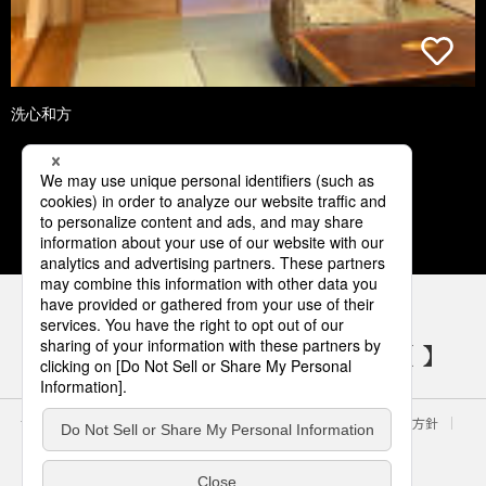
洗心和方
1
2
3
4
5
パナソニックの電気設備 SNSアカウント
サイトのご利用にあたって
クッキーポリシー
個人情報保護方針
パナソニック ホールディングス
Area/Country