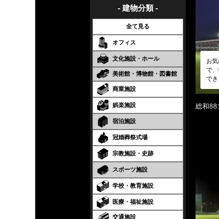
- 建物分類 -
全て見る
オフィス
文化施設・ホール
お気
で、
美術館・博物館・図書館
でき
商業施設
娯楽施設
総和8
宿泊施設
冠婚葬祭式場
宗教施設・史跡
スポーツ施設
学校・教育施設
医療・福祉施設
交通施設