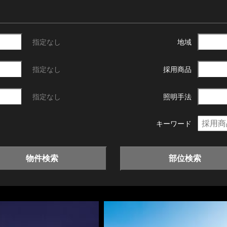
指定なし
地域
指定なし
採用商品
指定なし
照明手法
キーワード
物件検索
部位検索