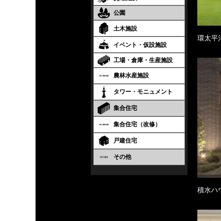
公園
土木施設
環太平
イベント・仮設施設
工場・倉庫・生産施設
農林水産施設
タワー・モニュメント
集合住宅
集合住宅（改修）
戸建住宅
その他
積水ハ