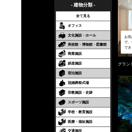
- 建物分類 -
全て見る
オフィス
文化施設・ホール
お気
で、
美術館・博物館・図書館
でき
商業施設
娯楽施設
グラン
宿泊施設
冠婚葬祭式場
宗教施設・史跡
スポーツ施設
学校・教育施設
医療・福祉施設
交通施設