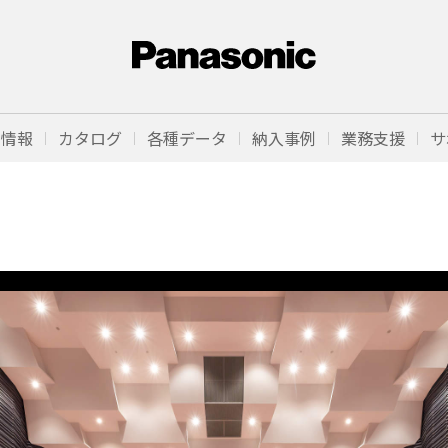
品情報
カタログ
各種データ
納入事例
業務支援
サ