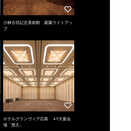
小林古径記念美術館 庭園ライトアッ
プ
ホテルグランヴィア広島 ４F大宴会
場「悠久」