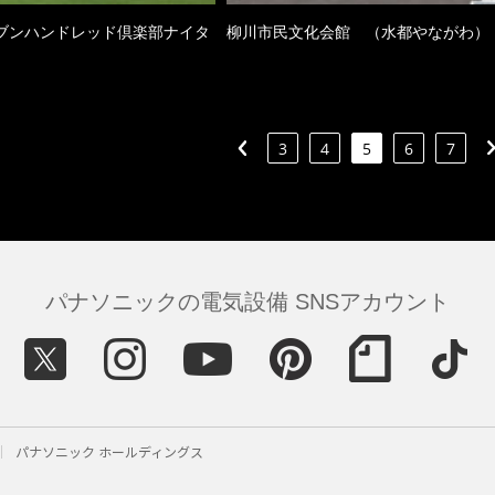
ブンハンドレッド倶楽部ナイタ
柳川市民文化会館 （水都やながわ）
3
4
5
6
7
パナソニックの電気設備 SNSアカウント
パナソニック ホールディングス