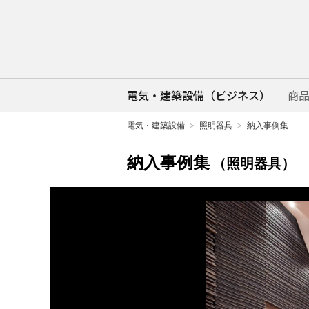
電気・建築設備（ビジネス）
商
電気・建築設備
照明器具
納入事例集
納入事例集
（照明器具）