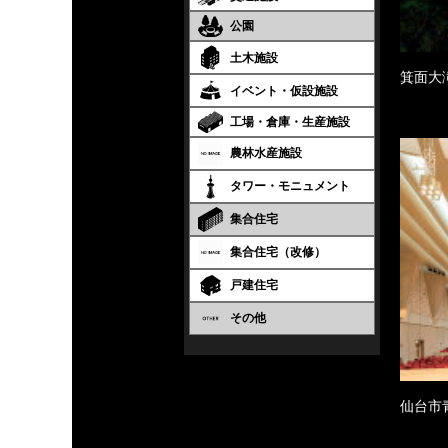
公園
土木施設
箕面大
イベント・仮設施設
工場・倉庫・生産施設
農林水産施設
タワー・モニュメント
集合住宅
集合住宅（改修）
戸建住宅
その他
仙台市