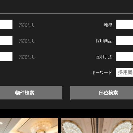
指定なし
地域
指定なし
採用商品
指定なし
照明手法
キーワード
物件検索
部位検索