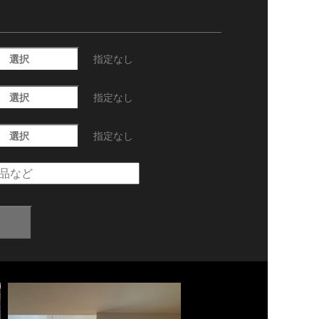
選択
指定なし
選択
指定なし
選択
指定なし