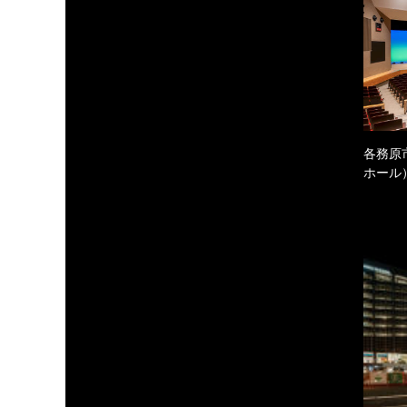
各務原
ホール