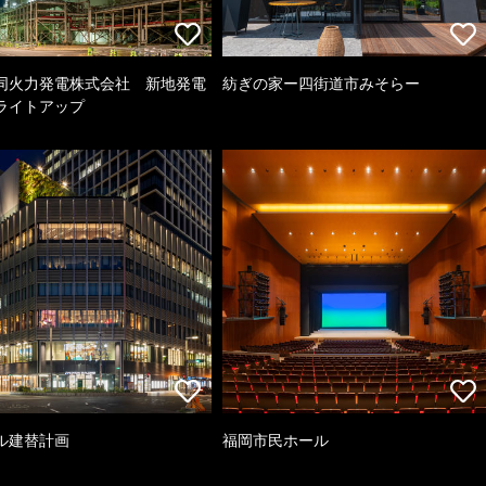
同火力発電株式会社 新地発電
紡ぎの家ー四街道市みそらー
ライトアップ
ル建替計画
福岡市民ホール