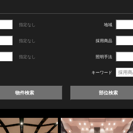
指定なし
地域
指定なし
採用商品
指定なし
照明手法
キーワード
物件検索
部位検索