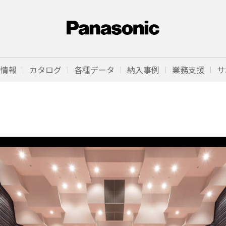
品情報
カタログ
各種データ
納入事例
業務支援
サ