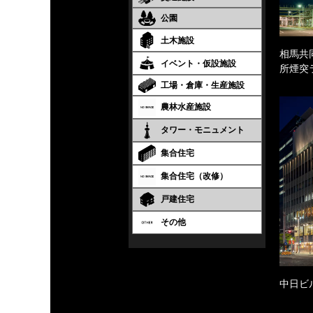
公園
土木施設
相馬共
イベント・仮設施設
所煙突
工場・倉庫・生産施設
農林水産施設
タワー・モニュメント
集合住宅
集合住宅（改修）
戸建住宅
その他
中日ビ