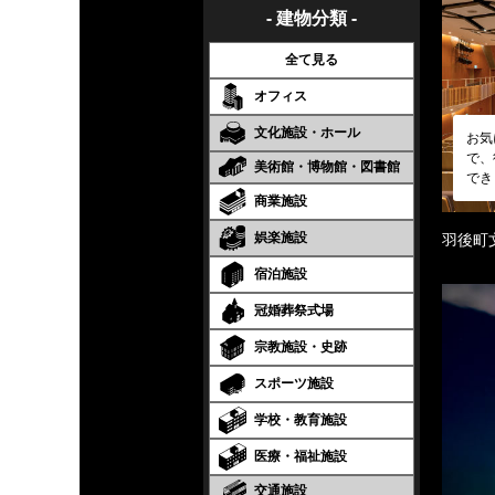
- 建物分類 -
全て見る
オフィス
文化施設・ホール
お気
で、
美術館・博物館・図書館
でき
商業施設
娯楽施設
羽後町
宿泊施設
冠婚葬祭式場
宗教施設・史跡
スポーツ施設
学校・教育施設
医療・福祉施設
交通施設