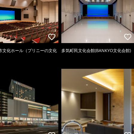
市文化ホール（プリニーの文化
多気町民文化会館(BANKYO文化会館)
）