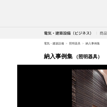
電気・建築設備（ビジネス）
商
電気・建築設備
照明器具
納入事例集
納入事例集
（照明器具）