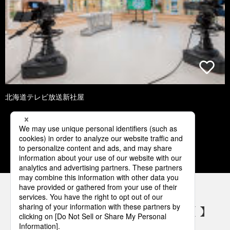
北海道テレビ放送新社屋
3
4
5
6
7
パナソニックの電気設備 SNSアカウント