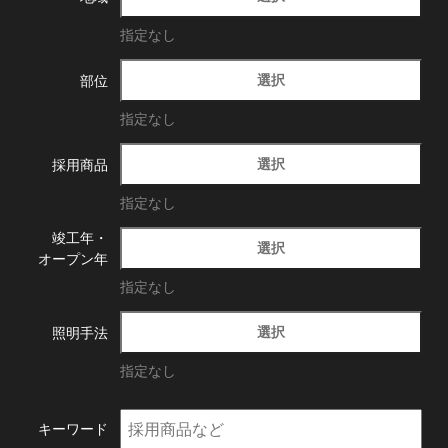
指定なし
選択
部位
指定なし
選択
採用商品
指定なし
竣工年・
選択
オープン年
指定なし
選択
照明手法
指定なし
キーワード