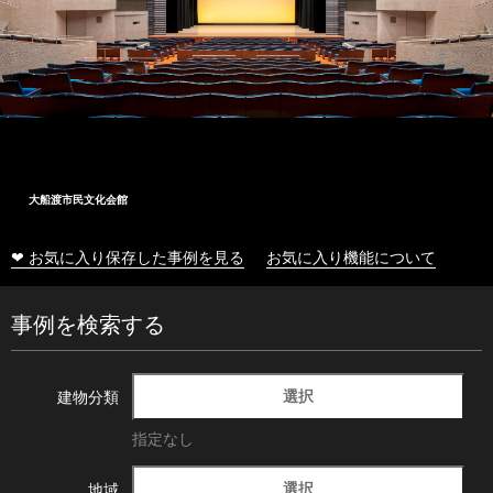
大船渡市民文化会館
❤ お気に入り保存した事例を見る
お気に入り機能について
事例を検索する
選択
建物分類
指定なし
選択
地域