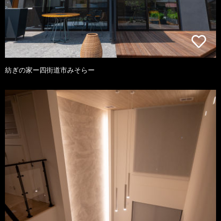
紡ぎの家ー四街道市みそらー