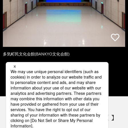
多気町民文化会館(BANKYO文化会館)
1
2
3
4
5
パナソニックの電気設備 SNSアカウント