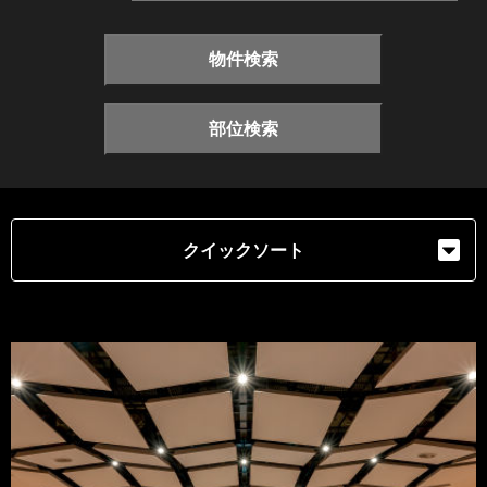
物件検索
部位検索
クイックソート