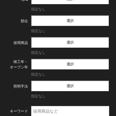
指定なし
選択
部位
指定なし
選択
採用商品
指定なし
竣工年・
選択
オープン年
指定なし
選択
照明手法
指定なし
キーワード