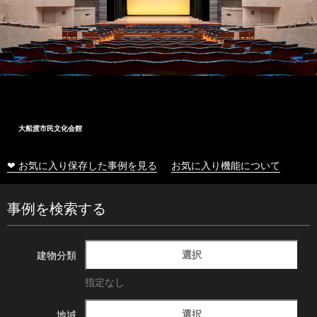
大船渡市民文化会館
❤ お気に入り保存した事例を見る
お気に入り機能について
事例を検索する
選択
建物分類
指定なし
選択
地域