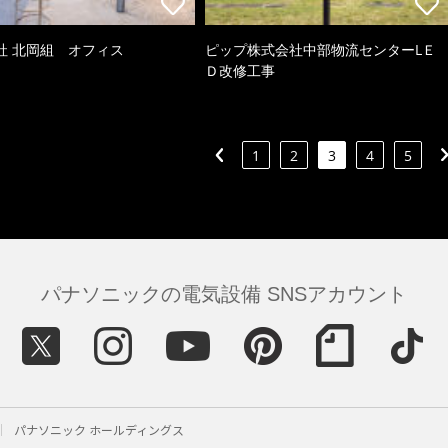
社 北岡組 オフィス
ピップ株式会社中部物流センターLＥ
Ｄ改修工事
1
2
3
4
5
パナソニックの電気設備 SNSアカウント
パナソニック ホールディングス