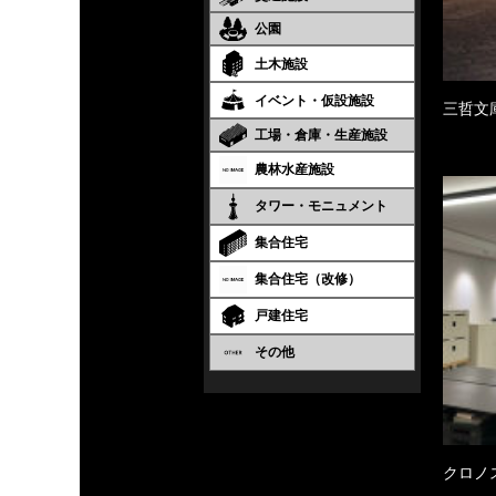
公園
土木施設
イベント・仮設施設
三哲文
工場・倉庫・生産施設
農林水産施設
タワー・モニュメント
集合住宅
集合住宅（改修）
戸建住宅
その他
クロノ