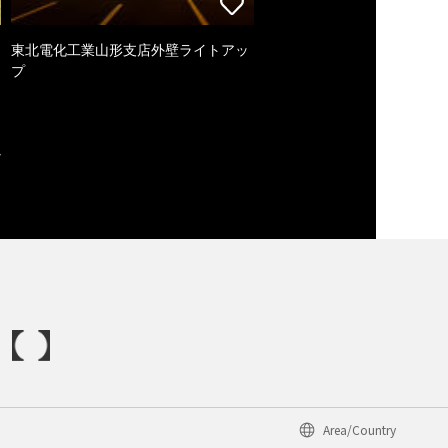
東北電化工業山形支店外壁ライトアッ
プ
Area/Country