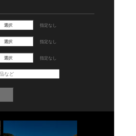
選択
指定なし
選択
指定なし
選択
指定なし