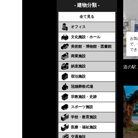
- 建物分類 -
全て見る
オフィス
文化施設・ホール
お気
で、
美術館・博物館・図書館
でき
商業施設
娯楽施設
道の駅
宿泊施設
冠婚葬祭式場
宗教施設・史跡
スポーツ施設
学校・教育施設
医療・福祉施設
交通施設