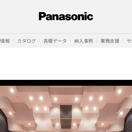
品情報
カタログ
各種データ
納入事例
業務支援
サ