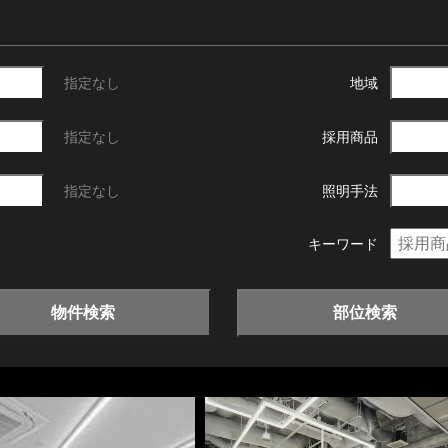
指定なし
地域
指定なし
採用商品
指定なし
照明手法
キーワード
物件検索
部位検索