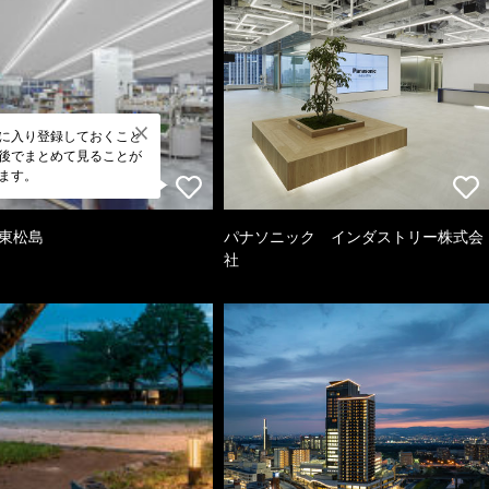
に入り登録しておくこと
後でまとめて見ることが
ます。
 東松島
パナソニック インダストリー株式会
社