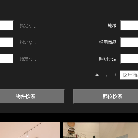
指定なし
地域
指定なし
採用商品
指定なし
照明手法
キーワード
物件検索
部位検索