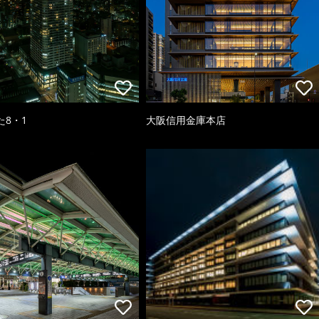
た8・1
大阪信用金庫本店