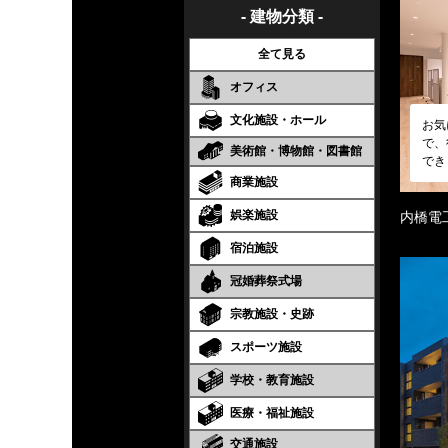
- 建物分類 -
全て見る
オフィス
文化施設・ホール
お気
で、
美術館・博物館・図書館
でき
商業施設
娯楽施設
内橋電
宿泊施設
冠婚葬祭式場
宗教施設・史跡
スポーツ施設
学校・教育施設
医療・福祉施設
交通施設