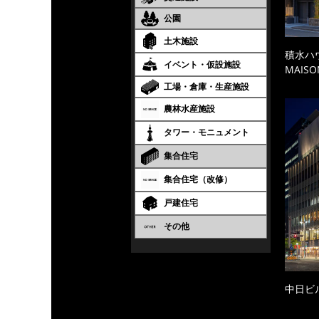
公園
土木施設
積水ハ
イベント・仮設施設
MAISO
工場・倉庫・生産施設
農林水産施設
タワー・モニュメント
集合住宅
集合住宅（改修）
戸建住宅
その他
中日ビ