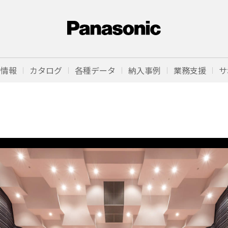
品情報
カタログ
各種データ
納入事例
業務支援
サ