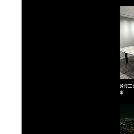
近藤工
事