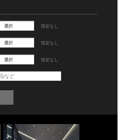
選択
指定なし
選択
指定なし
選択
指定なし