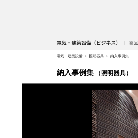
電気・建築設備（ビジネス）
商
電気・建築設備
照明器具
納入事例集
納入事例集
（照明器具）