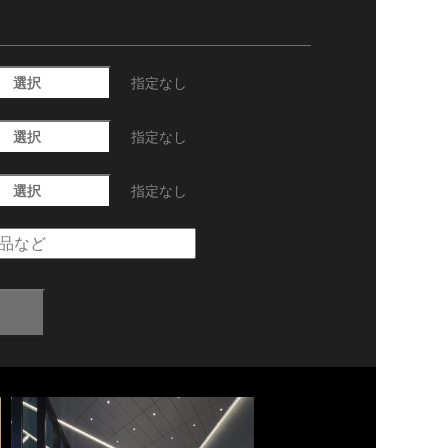
選択
指定なし
選択
指定なし
選択
指定なし