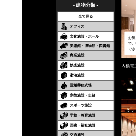
- 建物分類 -
全て見る
オフィス
文化施設・ホール
お気
で、
美術館・博物館・図書館
でき
商業施設
娯楽施設
内橋電
宿泊施設
冠婚葬祭式場
宗教施設・史跡
スポーツ施設
学校・教育施設
医療・福祉施設
交通施設