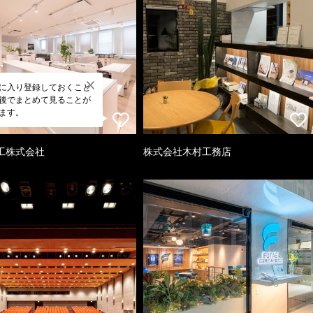
に入り登録しておくこと
後でまとめて見ることが
ます。
工株式会社
株式会社木村工務店