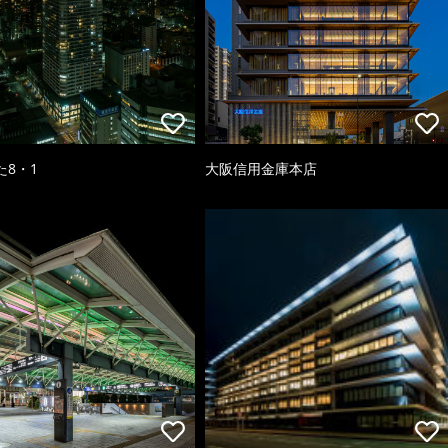
た8・1
大阪信用金庫本店