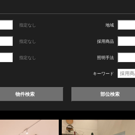
指定なし
地域
指定なし
採用商品
指定なし
照明手法
キーワード
物件検索
部位検索