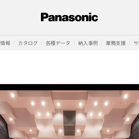
品情報
カタログ
各種データ
納入事例
業務支援
サ