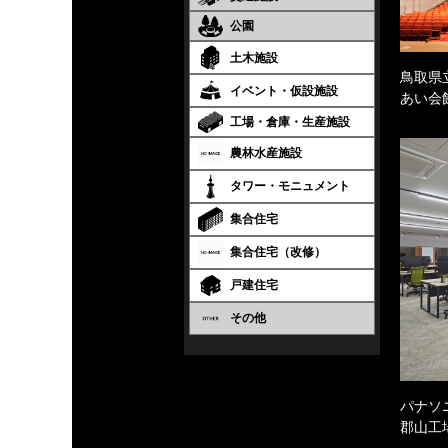
公園
土木施設
鳥取県
イベント・仮設施設
あい会
工場・倉庫・生産施設
農林水産施設
タワー・モニュメント
集合住宅
集合住宅（改修）
戸建住宅
その他
パナソ
郡山工