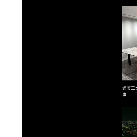
近藤工
事