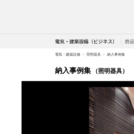
電気・建築設備（ビジネス）
商
電気・建築設備
照明器具
納入事例集
納入事例集
（照明器具）