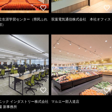
立生涯学習センター（県民ふれ
双葉電気通信株式会社 本社オフィス
館）
ニック インダストリー株式会社
マルエー部入道店
場 新事務所