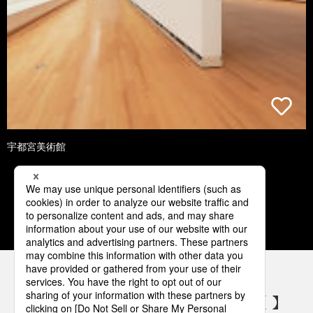
宇都宮美術館
1
2
3
4
5
パナソニックの電気設備 SNSアカウント