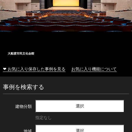
大船渡市民文化会館
❤ お気に入り保存した事例を見る
お気に入り機能について
事例を検索する
選択
建物分類
指定なし
選択
地域