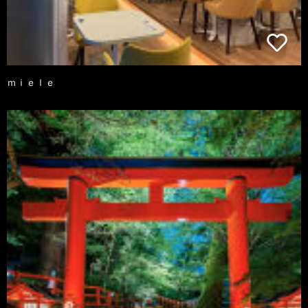
ｍｉｅｌｅ