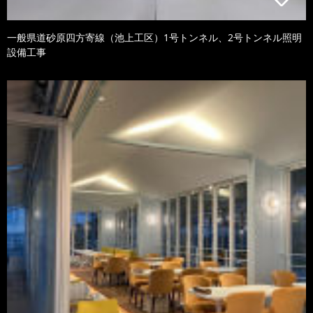
一般県道砂原四方寄線（池上工区）1号トンネル、2号トンネル照明
設備工事