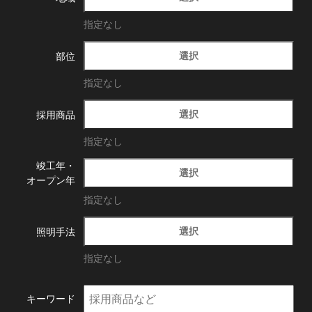
指定なし
選択
部位
指定なし
選択
採用商品
指定なし
竣工年・
選択
オープン年
指定なし
選択
照明手法
指定なし
キーワード