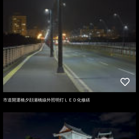
市道開運橋夕顔瀬橋線外照明灯ＬＥＤ化修繕