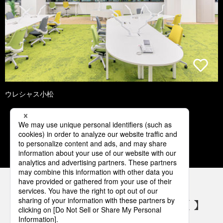
ウレシャス小松
1
2
3
4
5
パナソニックの電気設備 SNSアカウント