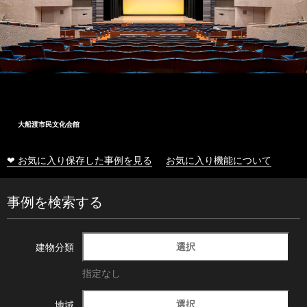
大船渡市民文化会館
❤ お気に入り保存した事例を見る
お気に入り機能について
事例を検索する
選択
建物分類
指定なし
選択
地域