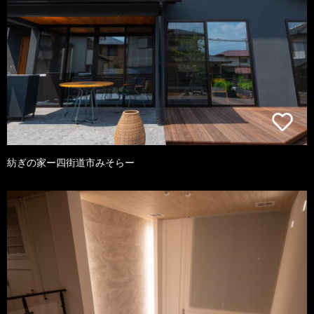
紡ぎの家ー四街道市みそらー