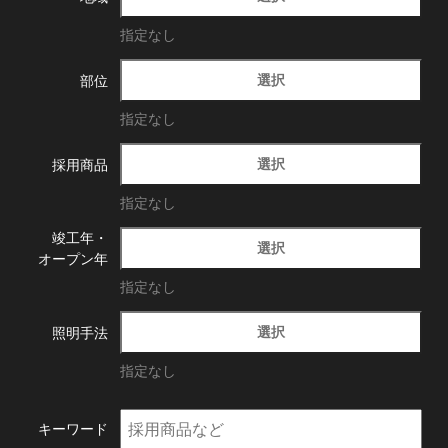
指定なし
選択
部位
指定なし
選択
採用商品
指定なし
竣工年・
選択
オープン年
指定なし
選択
照明手法
指定なし
キーワード