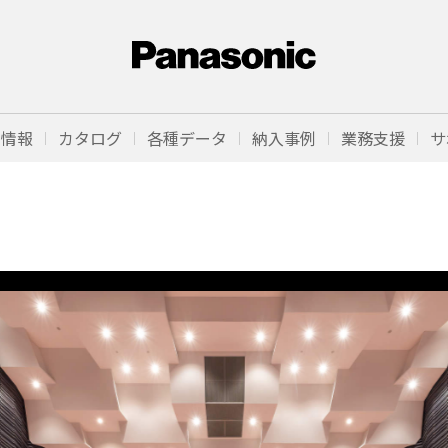
品情報
カタログ
各種データ
納入事例
業務支援
サ