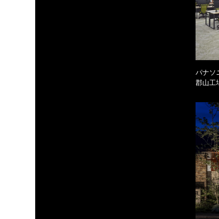
パナソ
郡山工