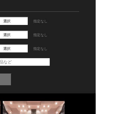
選択
指定なし
選択
指定なし
選択
指定なし