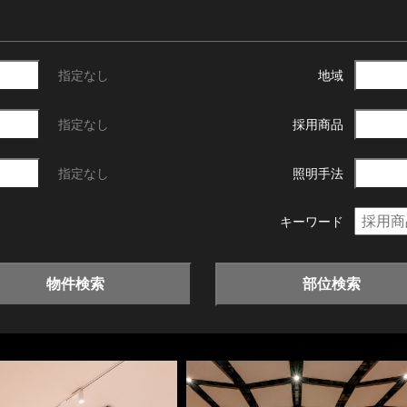
指定なし
地域
指定なし
採用商品
指定なし
照明手法
キーワード
物件検索
部位検索