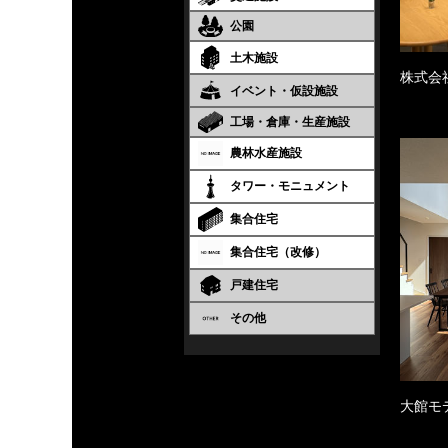
公園
土木施設
株式会
イベント・仮設施設
工場・倉庫・生産施設
農林水産施設
タワー・モニュメント
集合住宅
集合住宅（改修）
戸建住宅
その他
大館モ