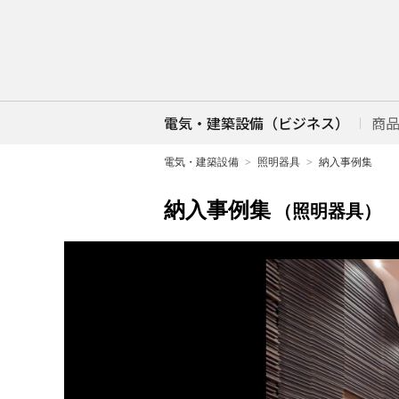
電気・建築設備（ビジネス）
商
電気・建築設備
照明器具
納入事例集
納入事例集
（照明器具）