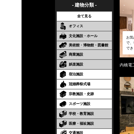
- 建物分類 -
全て見る
オフィス
文化施設・ホール
お気
で、
美術館・博物館・図書館
でき
商業施設
娯楽施設
内橋電
宿泊施設
冠婚葬祭式場
宗教施設・史跡
スポーツ施設
学校・教育施設
医療・福祉施設
交通施設