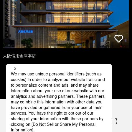
大阪信用金庫本店
1
2
3
4
5
パナソニックの電気設備 SNSアカウント