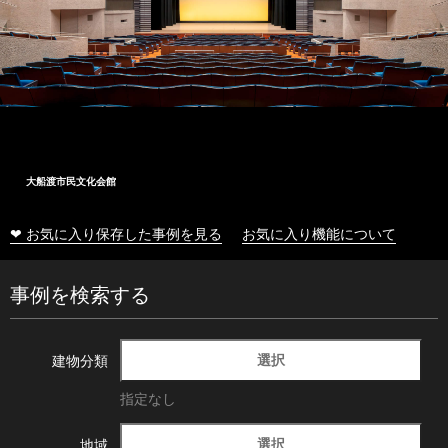
大船渡市民文化会館
❤ お気に入り保存した事例を見る
お気に入り機能について
事例を検索する
選択
建物分類
指定なし
選択
地域