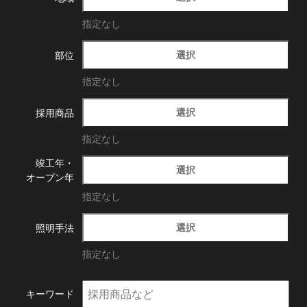
指定なし
選択
部位
指定なし
選択
採用商品
指定なし
竣工年・
選択
オープン年
指定なし
選択
照明手法
指定なし
キーワード