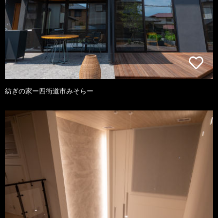
紡ぎの家ー四街道市みそらー