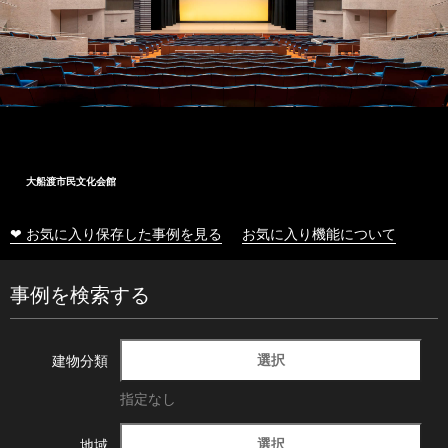
大船渡市民文化会館
❤ お気に入り保存した事例を見る
お気に入り機能について
事例を検索する
選択
建物分類
指定なし
選択
地域