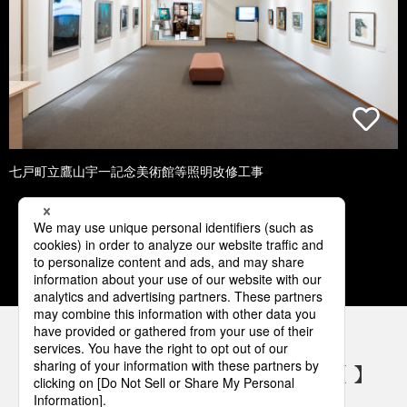
七戸町立鷹山宇一記念美術館等照明改修工事
1
2
3
4
5
パナソニックの電気設備 SNSアカウント