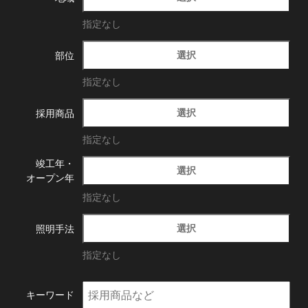
指定なし
選択
部位
指定なし
選択
採用商品
指定なし
竣工年・
選択
オープン年
指定なし
選択
照明手法
指定なし
キーワード