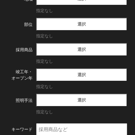
指定なし
選択
部位
指定なし
選択
採用商品
指定なし
竣工年・
選択
オープン年
指定なし
選択
照明手法
指定なし
キーワード