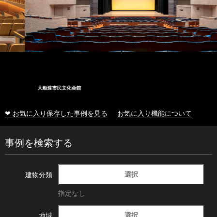
大船渡市民文化会館
❤ お気に入り保存した事例を見る
お気に入り機能について
事例を検索する
選択
建物分類
指定なし
選択
地域