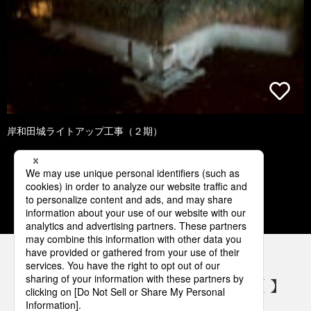
岸和田城ライトアップ工事（２期）
1
2
3
4
5
パナソニックの電気設備 SNSアカウント