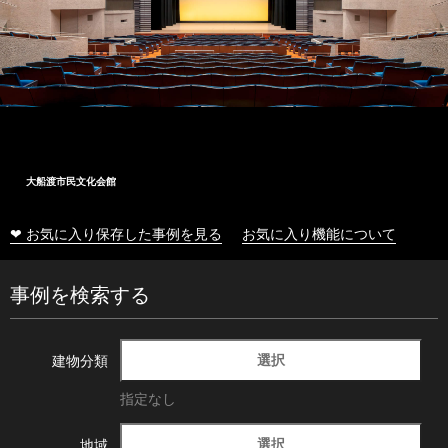
大船渡市民文化会館
❤ お気に入り保存した事例を見る
お気に入り機能について
事例を検索する
選択
建物分類
指定なし
選択
地域