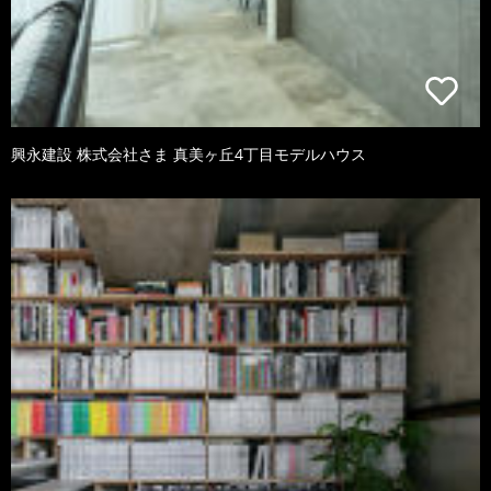
興永建設 株式会社さま 真美ヶ丘4丁目モデルハウス