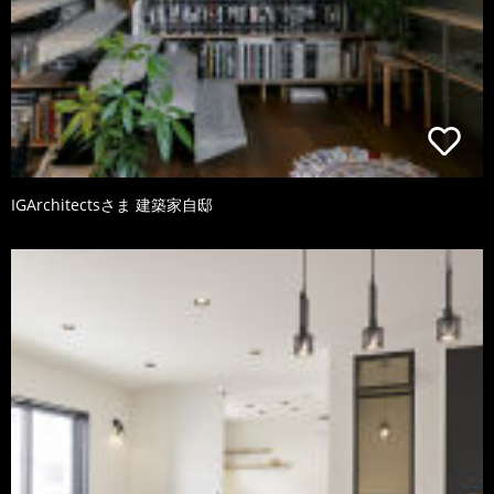
IGArchitectsさま 建築家自邸