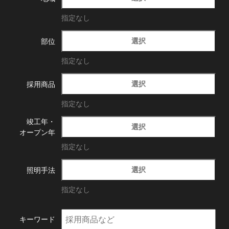
指定なし
選択
部位
指定なし
選択
採用商品
指定なし
竣工年・
選択
オープン年
指定なし
選択
照明手法
指定なし
キーワード