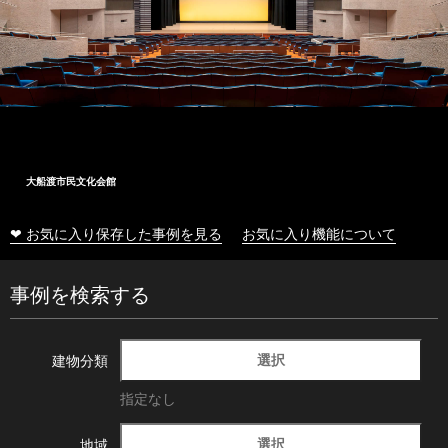
大船渡市民文化会館
❤ お気に入り保存した事例を見る
お気に入り機能について
事例を検索する
選択
建物分類
指定なし
選択
地域