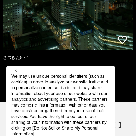
さつきた8・1
1
2
3
4
5
パナソニックの電気設備 SNSアカウント