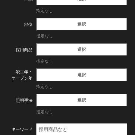
指定なし
選択
部位
指定なし
選択
採用商品
指定なし
竣工年・
選択
オープン年
指定なし
選択
照明手法
指定なし
キーワード