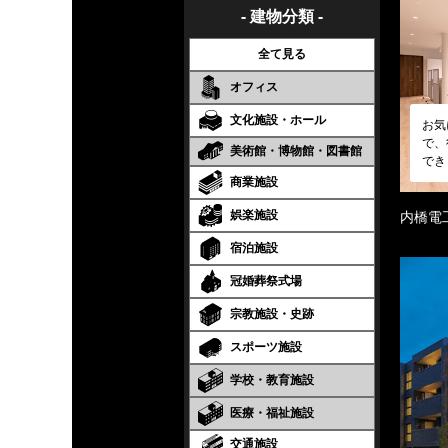
- 建物分類 -
全て見る
オフィス
文化施設・ホール
お気
で、
美術館・博物館・図書館
でき
商業施設
娯楽施設
内橋電
宿泊施設
冠婚葬祭式場
宗教施設・史跡
スポーツ施設
学校・教育施設
医療・福祉施設
交通施設