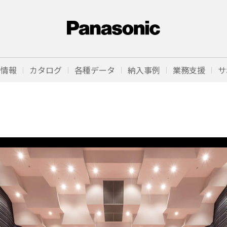
品情報
カタログ
各種データ
納入事例
業務支援
サ