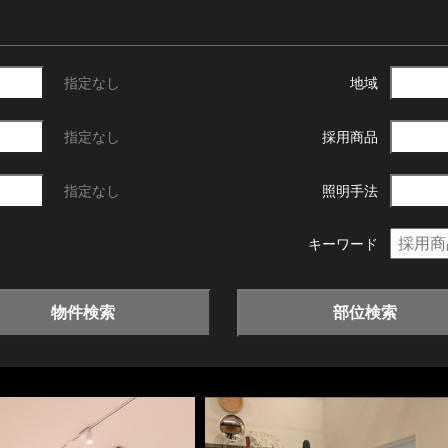
指定なし
地域
指定なし
採用商品
指定なし
照明手法
キーワード
物件検索
部位検索