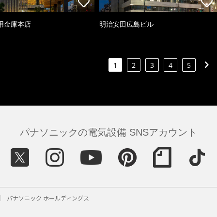
用金庫本店
明治安田広島ビル
1
2
3
4
5
パナソニックの電気設備 SNSアカウント
パナソニック ホールディングス