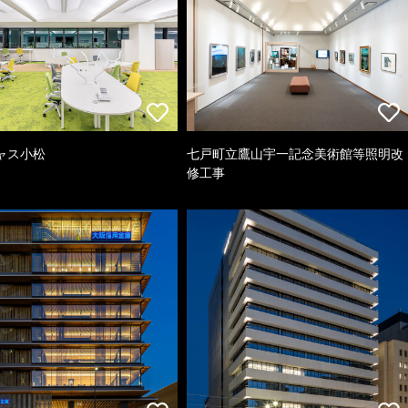
ャス小松
七戸町立鷹山宇一記念美術館等照明改
修工事