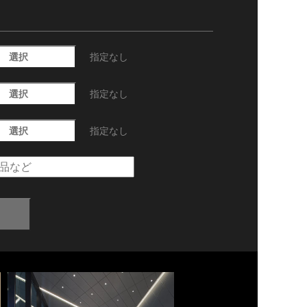
選択
指定なし
選択
指定なし
選択
指定なし