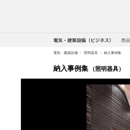
電気・建築設備（ビジネス）
商
電気・建築設備
照明器具
納入事例集
納入事例集
（照明器具）