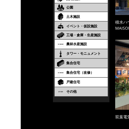
公園
土木施設
積水ハ
イベント・仮設施設
MAISO
工場・倉庫・生産施設
農林水産施設
タワー・モニュメント
集合住宅
集合住宅（改修）
戸建住宅
その他
双葉電