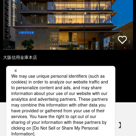
大阪信用金庫本店
1
2
3
4
5
パナソニックの電気設備 SNSアカウント