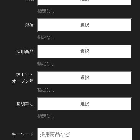
指定なし
選択
部位
指定なし
選択
採用商品
指定なし
竣工年・
選択
オープン年
指定なし
選択
照明手法
指定なし
キーワード