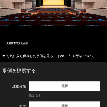
大船渡市民文化会館
❤ お気に入り保存した事例を見る
お気に入り機能について
事例を検索する
選択
建物分類
指定なし
選択
地域