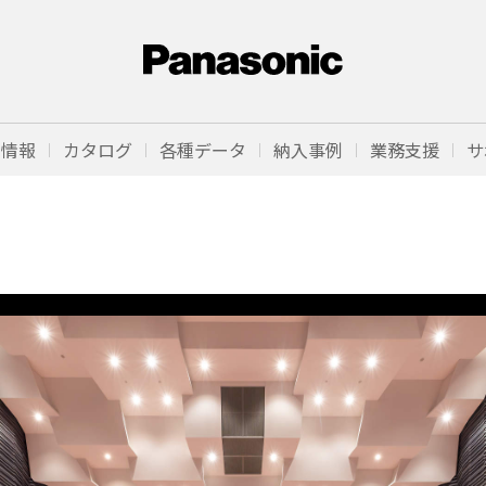
品情報
カタログ
各種データ
納入事例
業務支援
サ