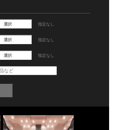
選択
指定なし
選択
指定なし
選択
指定なし