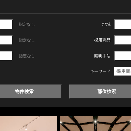
指定なし
地域
指定なし
採用商品
指定なし
照明手法
キーワード
物件検索
部位検索