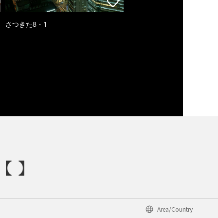
さつきた8・1
Area/Country