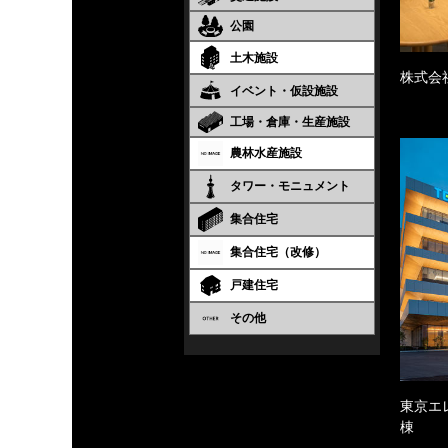
公園
土木施設
株式会
イベント・仮設施設
工場・倉庫・生産施設
農林水産施設
タワー・モニュメント
集合住宅
集合住宅（改修）
戸建住宅
その他
東京エ
棟