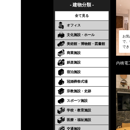
- 建物分類 -
全て見る
オフィス
文化施設・ホール
お気
で、
美術館・博物館・図書館
でき
商業施設
娯楽施設
内橋電
宿泊施設
冠婚葬祭式場
宗教施設・史跡
スポーツ施設
学校・教育施設
医療・福祉施設
交通施設