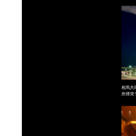
相馬共
所煙突