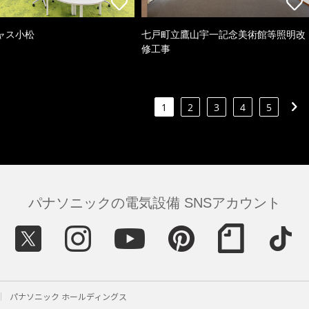
ャス小松
七戸町立鷹山宇一記念美術館等照明改
修工事
1
2
3
4
5
パナソニックの電気設備 SNSアカウント
パナソニック ホールディングス