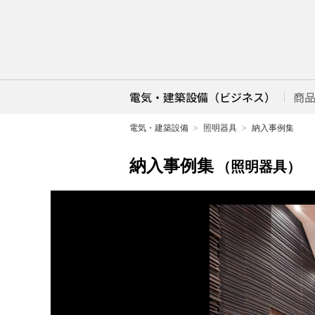
電気・建築設備（ビジネス）
商
電気・建築設備
照明器具
納入事例集
納入事例集
（照明器具）