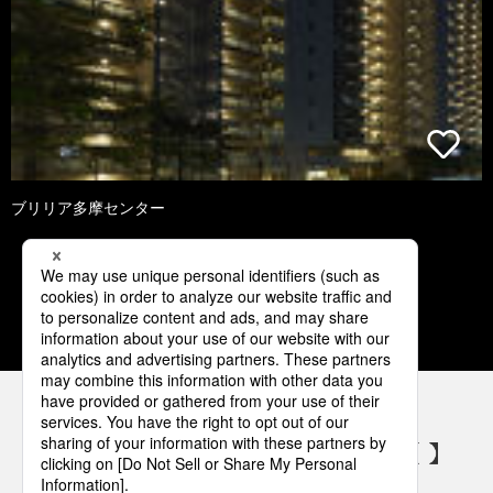
ブリリア多摩センター
3
4
5
6
7
パナソニックの電気設備 SNSアカウント