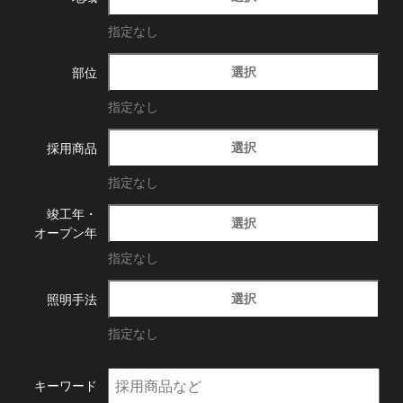
指定なし
選択
部位
指定なし
選択
採用商品
指定なし
竣工年・
選択
オープン年
指定なし
選択
照明手法
指定なし
キーワード