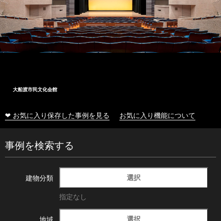
大船渡市民文化会館
❤ お気に入り保存した事例を見る
お気に入り機能について
事例を検索する
選択
建物分類
指定なし
選択
地域