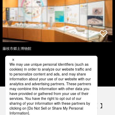
藤枝市郷土博物館
1
2
3
4
5
パナソニックの電気設備 SNSアカウント