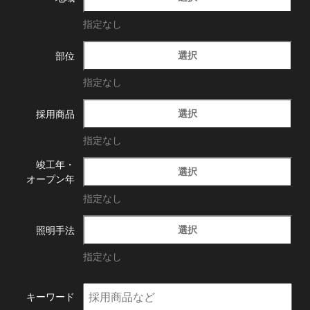
指定なし
選択
部位
指定なし
選択
採用商品
指定なし
竣工年・
選択
オープン年
指定なし
選択
照明手法
指定なし
キーワード