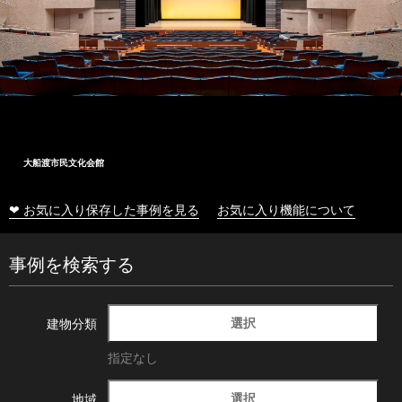
大船渡市民文化会館
❤ お気に入り保存した事例を見る
お気に入り機能について
事例を検索する
選択
建物分類
指定なし
選択
地域