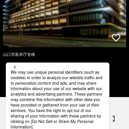
山口市新本庁舎棟
1
2
3
4
5
パナソニックの電気設備 SNSアカウント