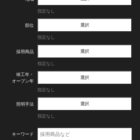
指定なし
選択
部位
指定なし
選択
採用商品
指定なし
竣工年・
選択
オープン年
指定なし
選択
照明手法
指定なし
キーワード