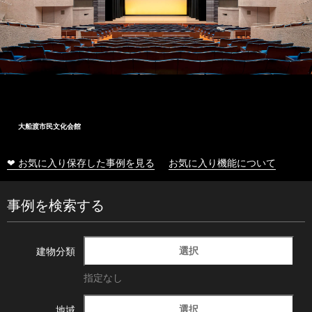
大船渡市民文化会館
❤ お気に入り保存した事例を見る
お気に入り機能について
事例を検索する
選択
建物分類
指定なし
選択
地域