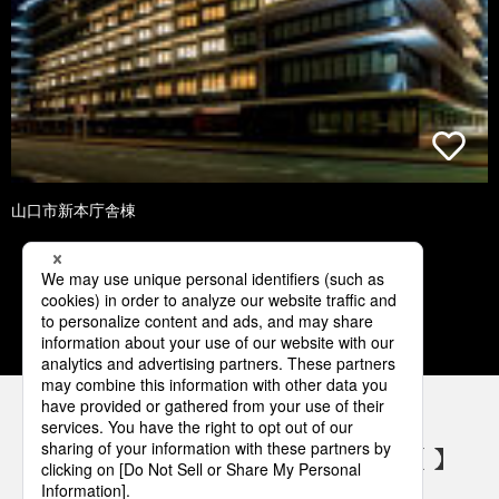
山口市新本庁舎棟
1
2
3
4
5
パナソニックの電気設備 SNSアカウント