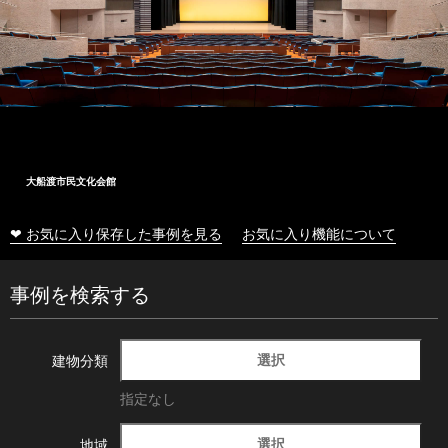
大船渡市民文化会館
❤ お気に入り保存した事例を見る
お気に入り機能について
事例を検索する
選択
建物分類
指定なし
選択
地域