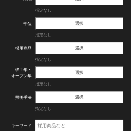
指定なし
選択
部位
指定なし
選択
採用商品
指定なし
竣工年・
選択
オープン年
指定なし
選択
照明手法
指定なし
キーワード