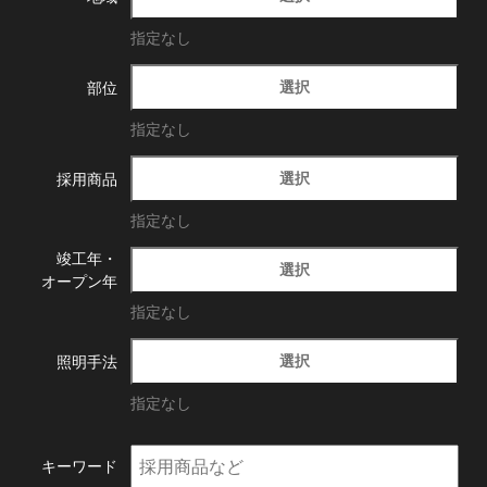
指定なし
選択
部位
指定なし
選択
採用商品
指定なし
竣工年・
選択
オープン年
指定なし
選択
照明手法
指定なし
キーワード