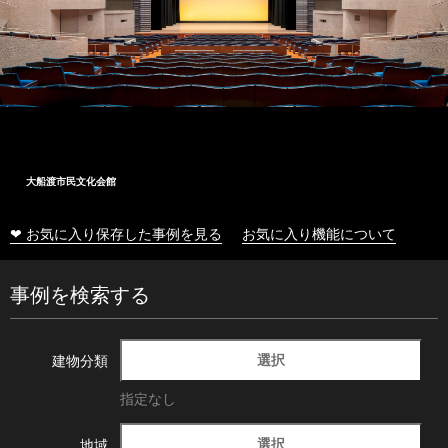
大船渡市民文化会館
❤ お気に入り保存した事例を見る
お気に入り機能について
事例を検索する
選択
建物分類
指定なし
選択
地域