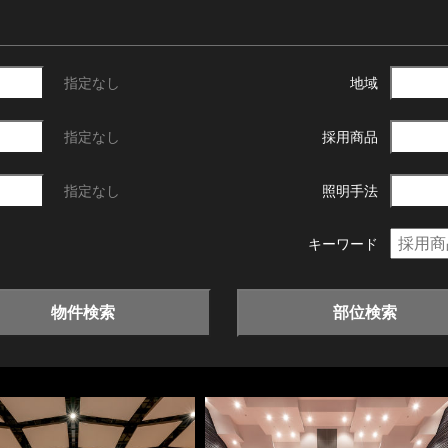
指定なし
地域
指定なし
採用商品
指定なし
照明手法
キーワード
物件検索
部位検索