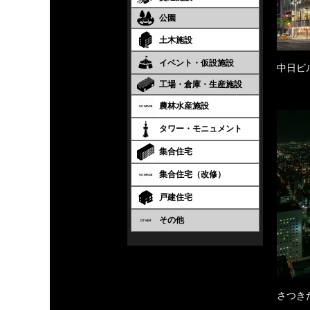
公園
土木施設
イベント・仮設施設
中日ビ
工場・倉庫・生産施設
農林水産施設
タワー・モニュメント
集合住宅
集合住宅（改修）
戸建住宅
その他
さつき