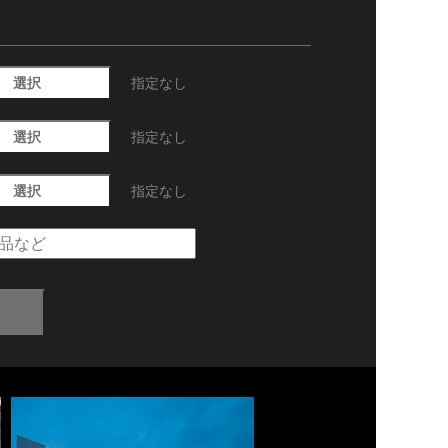
選択
指定なし
選択
指定なし
選択
指定なし