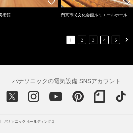
美術館
門真市民文化会館ルミエールホール
1
2
3
4
5
パナソニックの電気設備 SNSアカウント
パナソニック ホールディングス