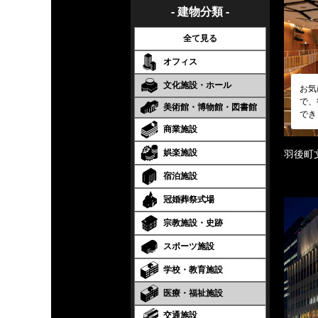
- 建物分類 -
全て見る
オフィス
文化施設・ホール
お気
で、
美術館・博物館・図書館
でき
商業施設
娯楽施設
羽後町
宿泊施設
冠婚葬祭式場
宗教施設・史跡
スポーツ施設
学校・教育施設
医療・福祉施設
交通施設