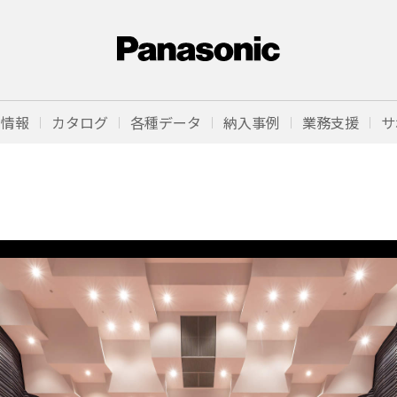
品情報
カタログ
各種データ
納入事例
業務支援
サ