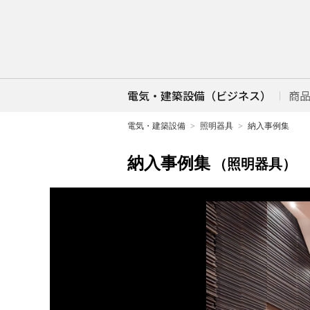
電気・建築設備（ビジネス）
商
電気・建築設備
照明器具
納入事例集
納入事例集
（照明器具）