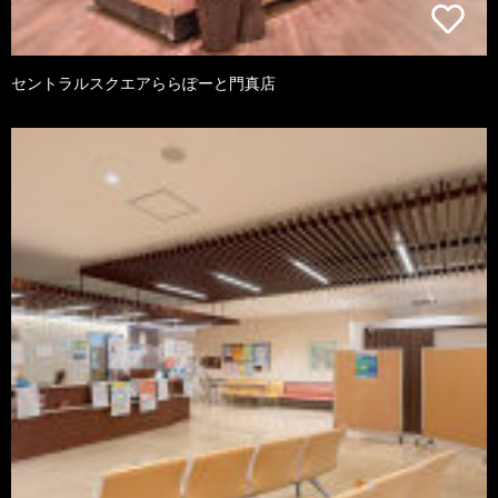
セントラルスクエアららぽーと門真店