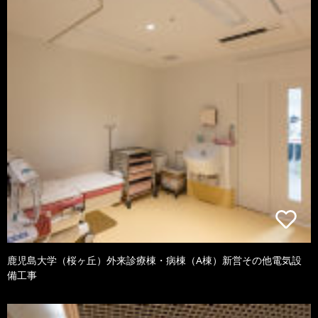
鹿児島大学（桜ヶ丘）外来診療棟・病棟（A棟）新営その他電気設
備工事