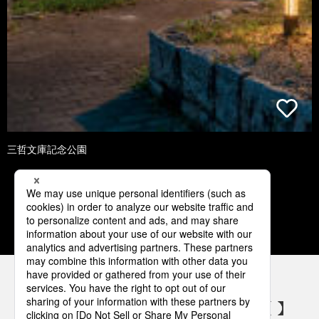
三哲文庫記念公園
1
2
3
4
5
パナソニックの電気設備 SNSアカウント