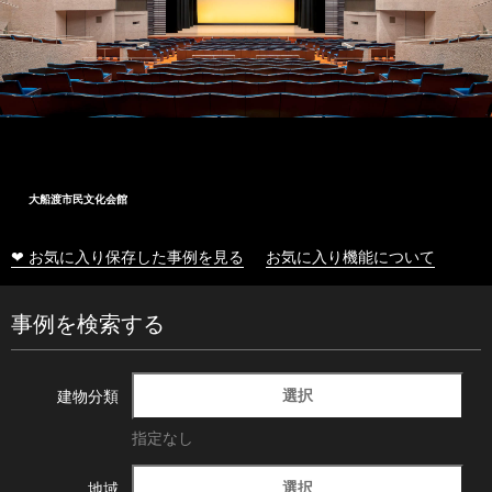
大船渡市民文化会館
❤ お気に入り保存した事例を見る
お気に入り機能について
事例を検索する
選択
建物分類
指定なし
選択
地域