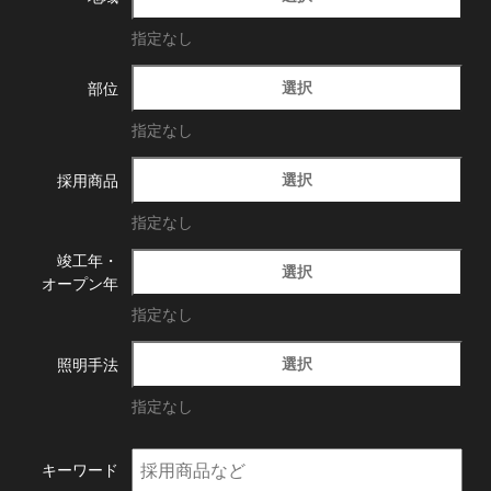
指定なし
選択
部位
指定なし
選択
採用商品
指定なし
竣工年・
選択
オープン年
指定なし
選択
照明手法
指定なし
キーワード