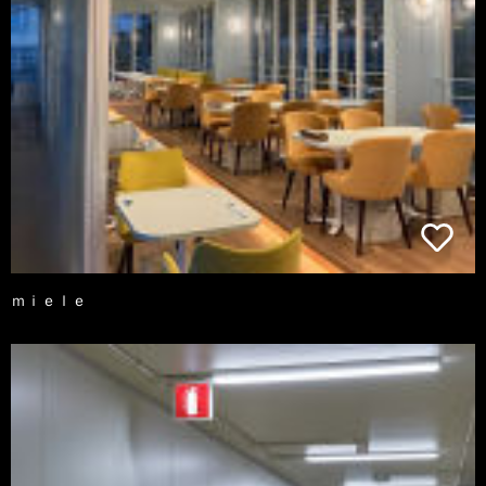
ｍｉｅｌｅ