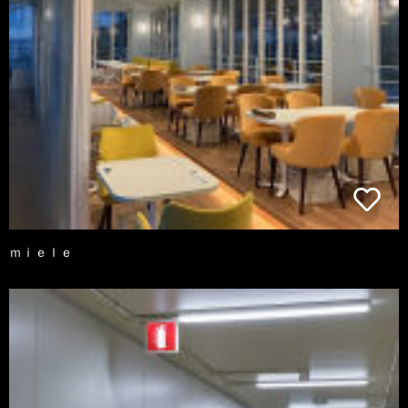
ｍｉｅｌｅ