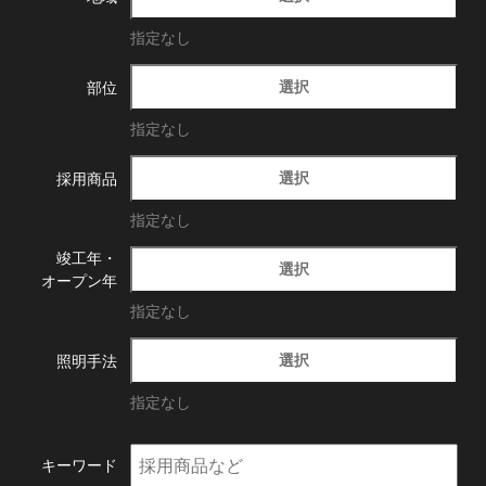
指定なし
選択
部位
指定なし
選択
採用商品
指定なし
竣工年・
選択
オープン年
指定なし
選択
照明手法
指定なし
キーワード