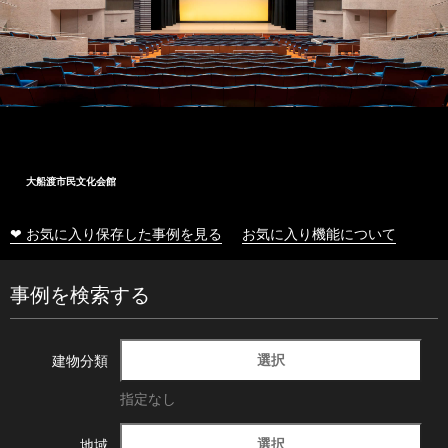
大船渡市民文化会館
❤ お気に入り保存した事例を見る
お気に入り機能について
事例を検索する
選択
建物分類
指定なし
選択
地域