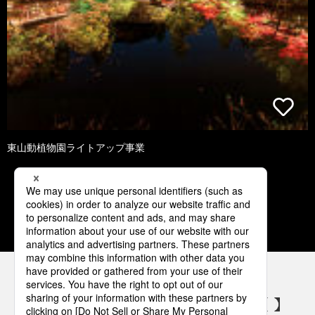
東山動植物園ライトアップ事業
1
2
3
4
5
パナソニックの電気設備 SNSアカウント