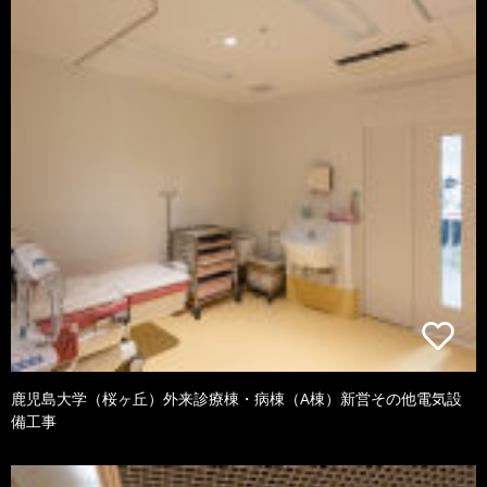
鹿児島大学（桜ヶ丘）外来診療棟・病棟（A棟）新営その他電気設
備工事