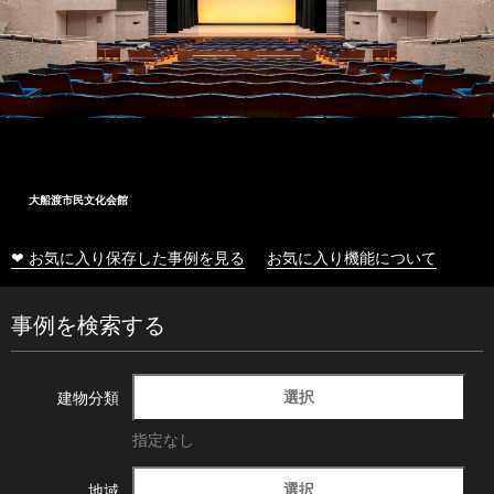
大船渡市民文化会館
❤ お気に入り保存した事例を見る
お気に入り機能について
事例を検索する
選択
建物分類
指定なし
選択
地域