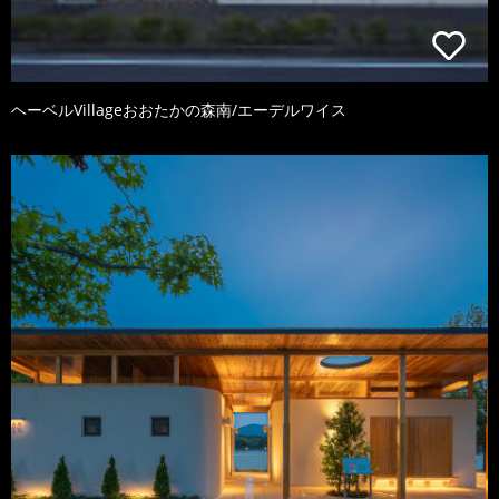
ヘーベルVillageおおたかの森南/エーデルワイス