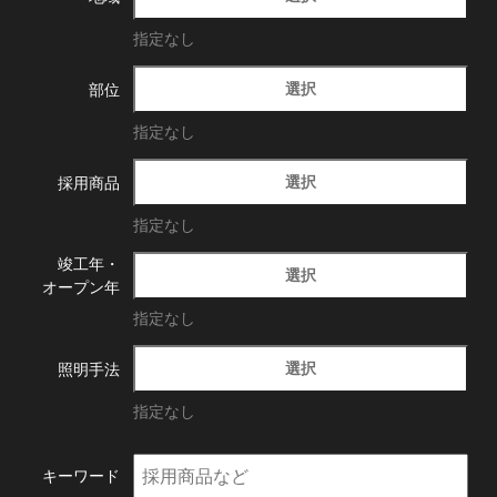
指定なし
選択
部位
指定なし
選択
採用商品
指定なし
竣工年・
選択
オープン年
指定なし
選択
照明手法
指定なし
キーワード