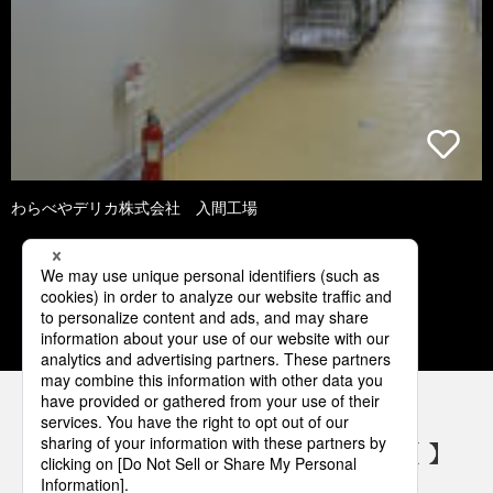
わらべやデリカ株式会社 入間工場
1
2
3
4
5
パナソニックの電気設備 SNSアカウント