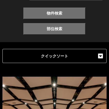
物件検索
部位検索
クイックソート