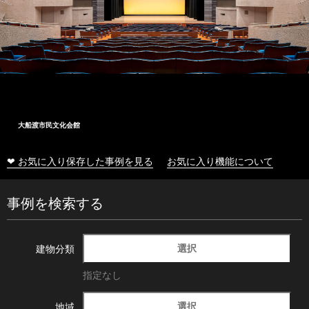
大船渡市民文化会館
❤ お気に入り保存した事例を見る
お気に入り機能について
事例を検索する
選択
建物分類
指定なし
選択
地域