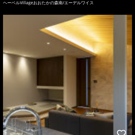
ヘーベルVillageおおたかの森南/エーデルワイス