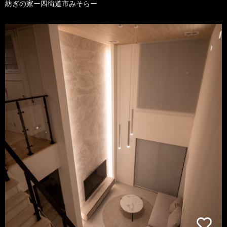
紡ぎの家ー四街道市みそらー