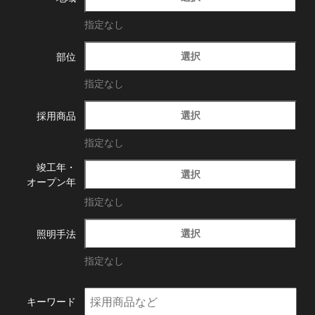
指定なし
選択
部位
指定なし
選択
採用商品
指定なし
竣工年・
選択
オープン年
指定なし
選択
照明手法
指定なし
キーワード