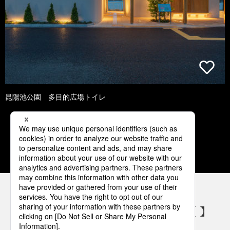
昆陽池公園 多目的広場トイレ
1
2
3
4
5
パナソニックの電気設備 SNSアカウント