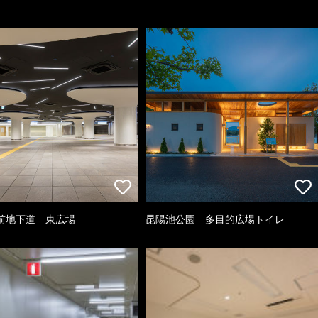
前地下道 東広場
昆陽池公園 多目的広場トイレ