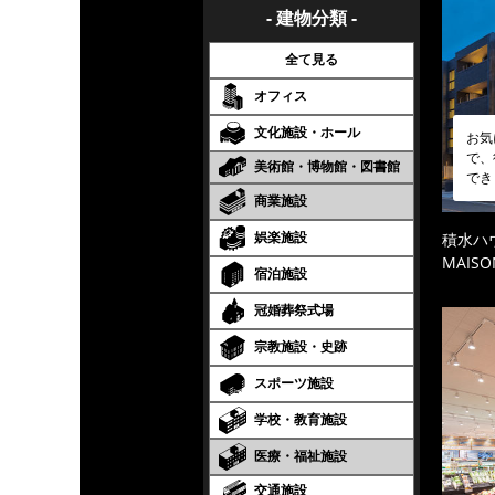
- 建物分類 -
全て見る
オフィス
文化施設・ホール
お気
で、
美術館・博物館・図書館
でき
商業施設
娯楽施設
積水ハ
MAISO
宿泊施設
冠婚葬祭式場
宗教施設・史跡
スポーツ施設
学校・教育施設
医療・福祉施設
交通施設