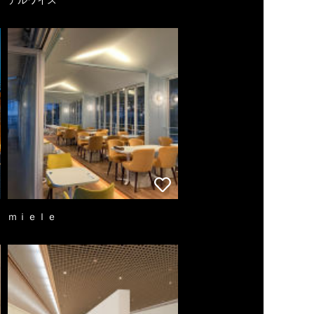
ｍｉｅｌｅ