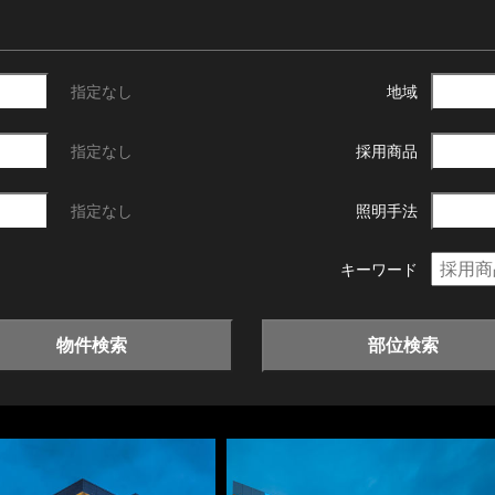
指定なし
地域
指定なし
採用商品
指定なし
照明手法
キーワード
物件検索
部位検索