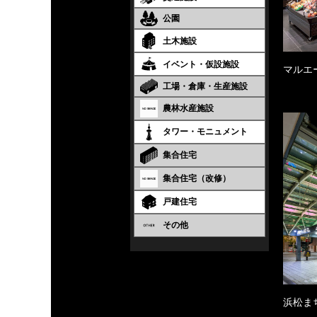
公園
土木施設
イベント・仮設施設
マルエ
工場・倉庫・生産施設
農林水産施設
タワー・モニュメント
集合住宅
集合住宅（改修）
戸建住宅
その他
浜松ま