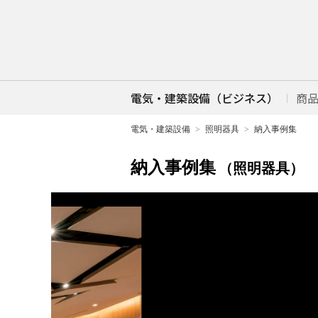
電気・建築設備（ビジネス）
商
電気・建築設備
照明器具
納入事例集
納入事例集
（照明器具）