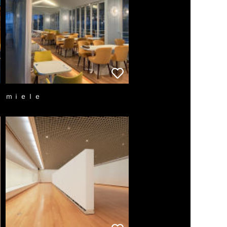
ｍｉｅｌｅ