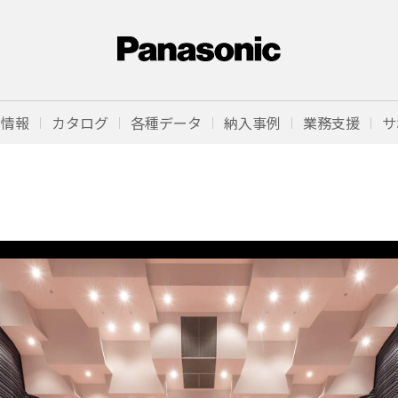
品情報
カタログ
各種データ
納入事例
業務支援
サ