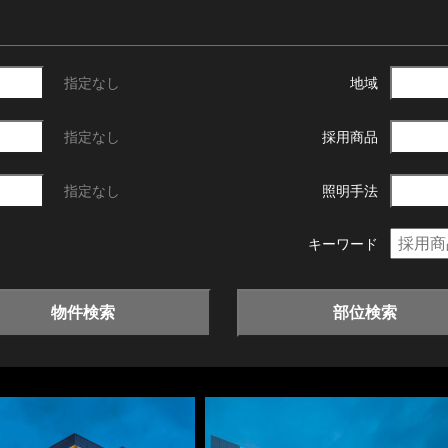
指定なし
地域
指定なし
採用商品
指定なし
照明手法
キーワード
物件検索
部位検索