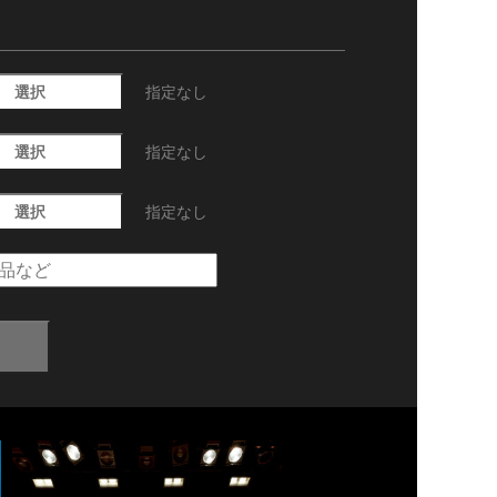
選択
指定なし
選択
指定なし
選択
指定なし