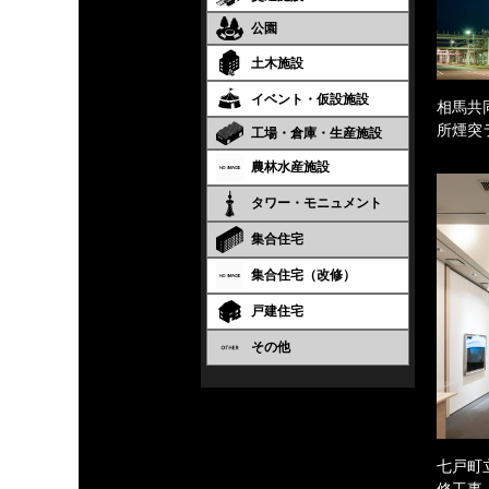
公園
土木施設
イベント・仮設施設
相馬共
所煙突
工場・倉庫・生産施設
農林水産施設
タワー・モニュメント
集合住宅
集合住宅（改修）
戸建住宅
その他
七戸町
修工事