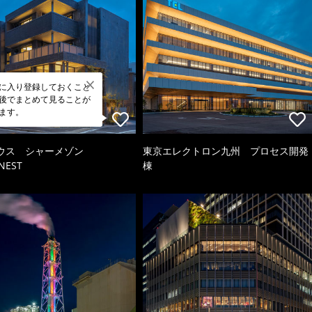
に入り登録しておくこと
後でまとめて見ることが
ます。
ウス シャーメゾン
東京エレクトロン九州 プロセス開発
NEST
棟