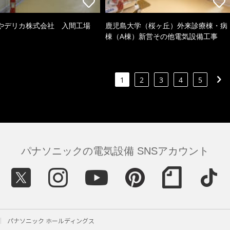
やデリカ株式会社 入間工場
鹿児島大学（桜ヶ丘）外来診療棟・病
棟（A棟）新営その他電気設備工事
1
2
3
4
5
パナソニックの電気設備 SNSアカウント
パナソニック ホールディングス