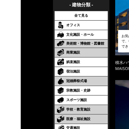
- 建物分類 -
全て見る
オフィス
文化施設・ホール
お気
で、
美術館・博物館・図書館
でき
商業施設
娯楽施設
積水ハ
MAISO
宿泊施設
冠婚葬祭式場
宗教施設・史跡
スポーツ施設
学校・教育施設
医療・福祉施設
交通施設