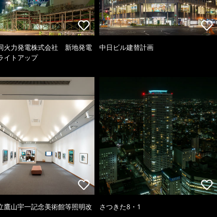
同火力発電株式会社 新地発電
中日ビル建替計画
ライトアップ
立鷹山宇一記念美術館等照明改
さつきた8・1