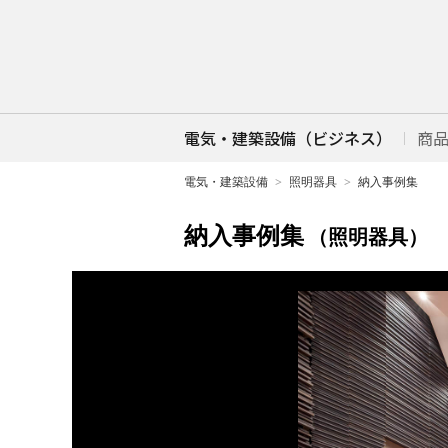
電気・建築設備（ビジネス）
商
電気・建築設備
照明器具
納入事例集
納入事例集
（照明器具）