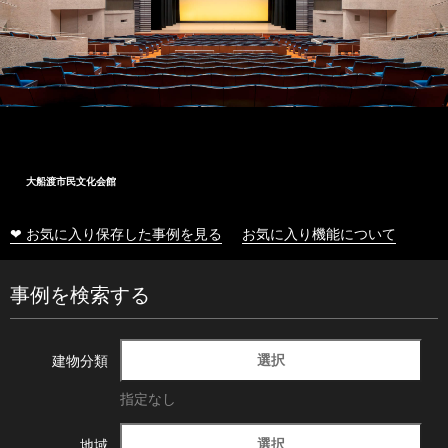
大船渡市民文化会館
❤ お気に入り保存した事例を見る
お気に入り機能について
事例を検索する
選択
建物分類
指定なし
選択
地域