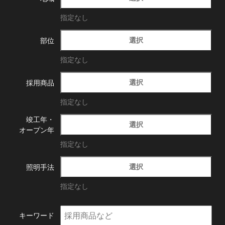
指定なし
選択
部位
指定なし
選択
採用商品
指定なし
竣工年・
選択
オープン年
指定なし
選択
照明手法
指定なし
キーワード