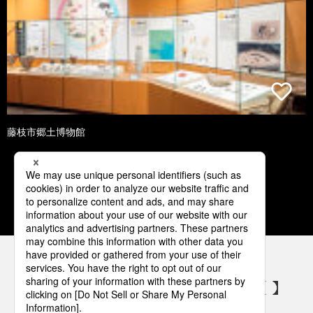
藤枝市郷土博物館
1
2
3
4
5
パナソニックの電気設備 SNSアカウント