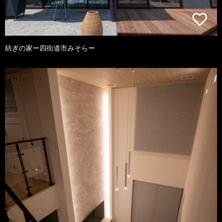
紡ぎの家ー四街道市みそらー