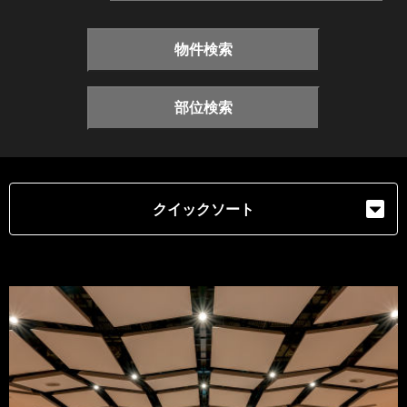
物件検索
部位検索
クイックソート