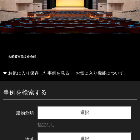
大船渡市民文化会館
❤ お気に入り保存した事例を見る
お気に入り機能について
事例を検索する
選択
建物分類
指定なし
選択
地域