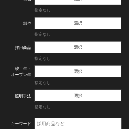
指定なし
選択
部位
指定なし
選択
採用商品
指定なし
竣工年・
選択
オープン年
指定なし
選択
照明手法
指定なし
キーワード