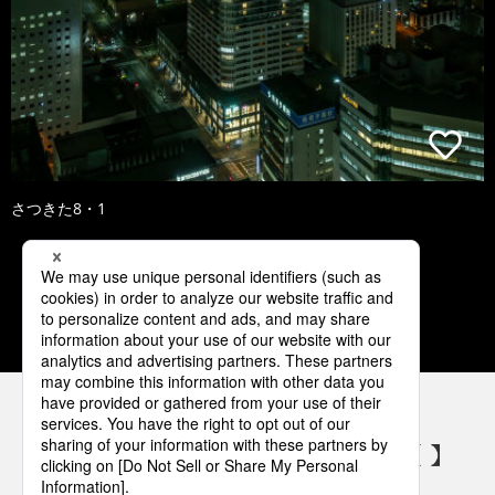
さつきた8・1
1
2
3
4
5
パナソニックの電気設備 SNSアカウント