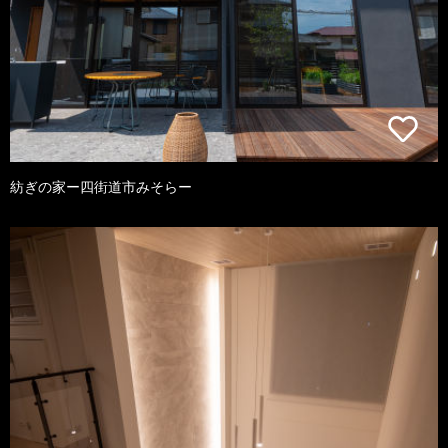
紡ぎの家ー四街道市みそらー