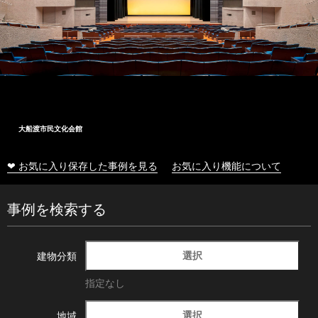
大船渡市民文化会館
❤ お気に入り保存した事例を見る
お気に入り機能について
事例を検索する
選択
建物分類
指定なし
選択
地域