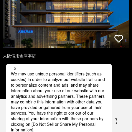
大阪信用金庫本店
1
2
3
4
5
パナソニックの電気設備 SNSアカウント