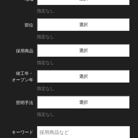
指定なし
選択
部位
指定なし
選択
採用商品
指定なし
竣工年・
選択
オープン年
指定なし
選択
照明手法
指定なし
キーワード