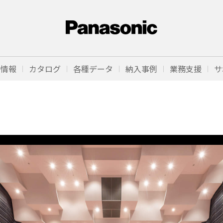
品情報
カタログ
各種データ
納入事例
業務支援
サ