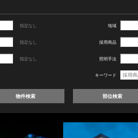
指定なし
地域
指定なし
採用商品
指定なし
照明手法
キーワード
物件検索
部位検索