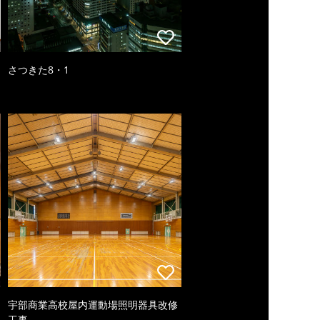
さつきた8・1
宇部商業高校屋内運動場照明器具改修
工事