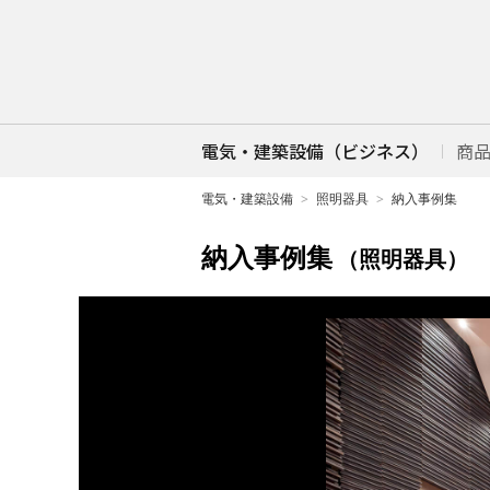
電気・建築設備（ビジネス）
商
電気・建築設備
照明器具
納入事例集
納入事例集
（照明器具）