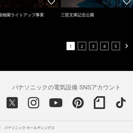
植物園ライトアップ事業
三哲文庫記念公園
1
2
3
4
5
パナソニックの電気設備 SNSアカウント
パナソニック ホールディングス