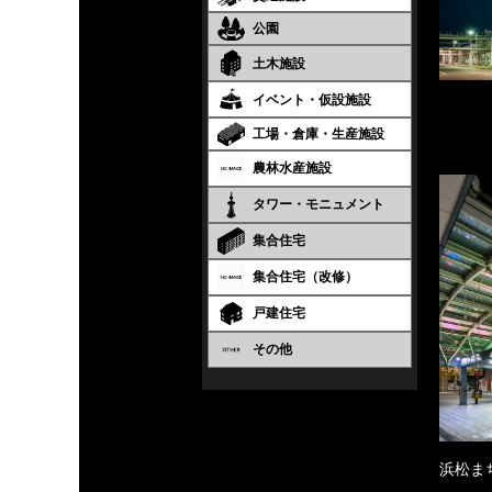
公園
土木施設
イベント・仮設施設
工場・倉庫・生産施設
農林水産施設
タワー・モニュメント
集合住宅
集合住宅（改修）
戸建住宅
その他
浜松ま