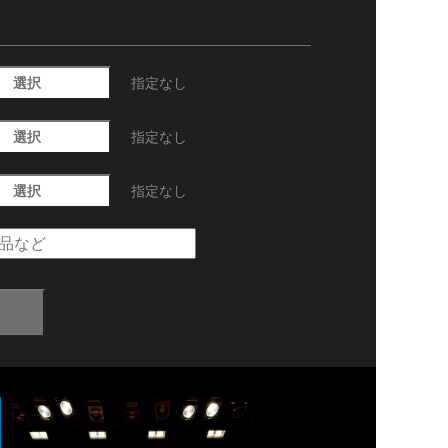
選択
指定なし
選択
指定なし
選択
指定なし