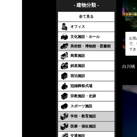
- 建物分類 -
全て見る
オフィス
文化施設・ホール
お気
で、
美術館・博物館・図書館
でき
商業施設
娯楽施設
白川橋
宿泊施設
冠婚葬祭式場
宗教施設・史跡
スポーツ施設
学校・教育施設
医療・福祉施設
交通施設