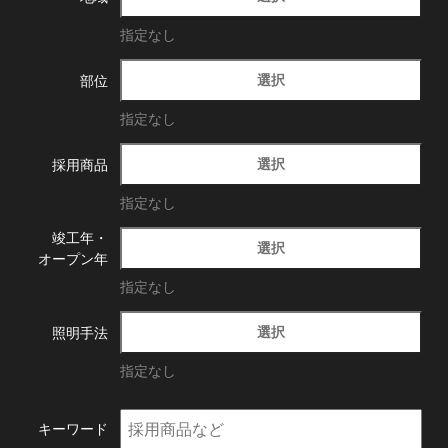
指定なし
選択
部位
指定なし
選択
採用商品
指定なし
竣工年・
選択
オープン年
指定なし
選択
照明手法
指定なし
キーワード