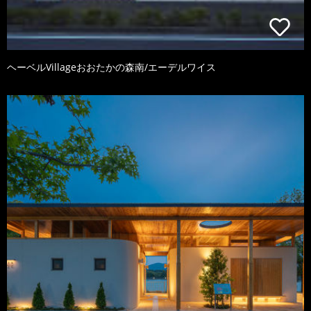
ヘーベルVillageおおたかの森南/エーデルワイス