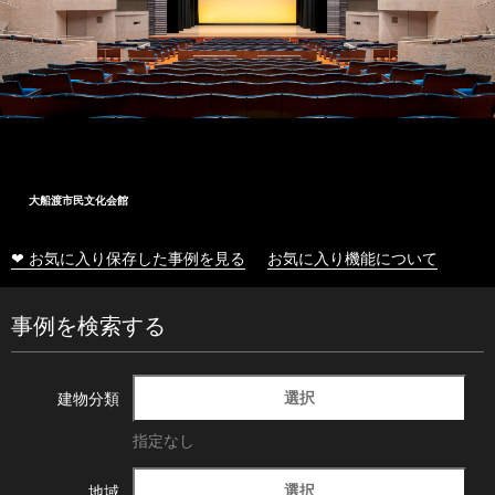
大船渡市民文化会館
❤ お気に入り保存した事例を見る
お気に入り機能について
事例を検索する
選択
建物分類
指定なし
選択
地域