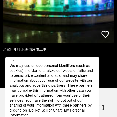
北電ビル噴水設備改修工事
1
2
3
4
5
パナソニックの電気設備 SNSアカウント