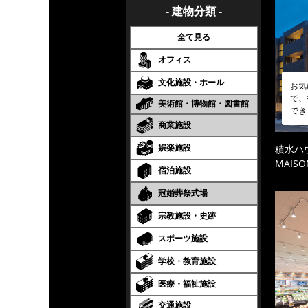
- 建物分類 -
全て見る
オフィス
文化施設・ホール
お気
で、
美術館・博物館・図書館
でき
商業施設
娯楽施設
積水ハ
MAISO
宿泊施設
冠婚葬祭式場
宗教施設・史跡
スポーツ施設
学校・教育施設
医療・福祉施設
交通施設