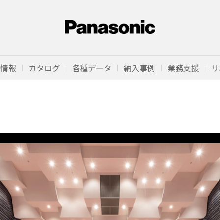
品情報
カタログ
各種データ
納入事例
業務支援
サ