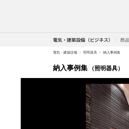
電気・建築設備（ビジネス）
商
電気・建築設備
照明器具
納入事例集
納入事例集
（照明器具）