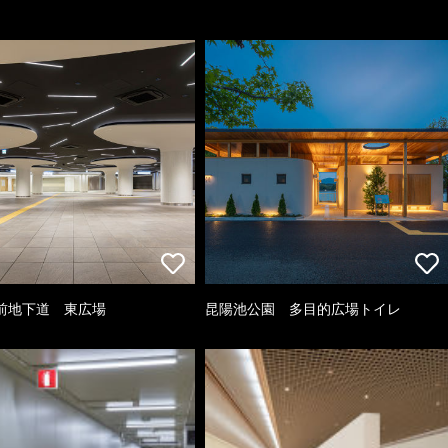
前地下道 東広場
昆陽池公園 多目的広場トイレ