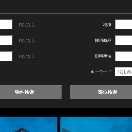
指定なし
地域
指定なし
採用商品
指定なし
照明手法
キーワード
物件検索
部位検索