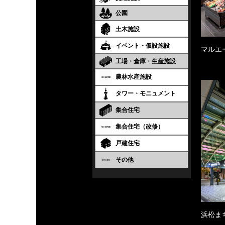
公園
土木施設
イベント・仮設施設
マルエ
工場・倉庫・生産施設
農林水産施設
タワー・モニュメント
集合住宅
集合住宅（改修）
戸建住宅
その他
浜松ま