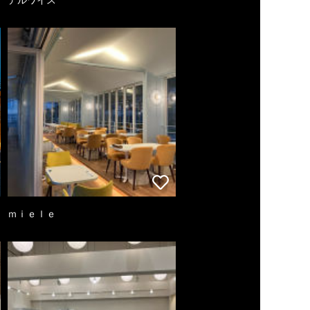
ｍｉｅｌｅ