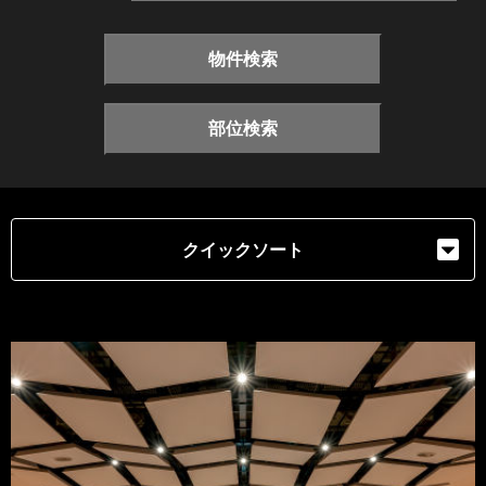
物件検索
部位検索
クイックソート