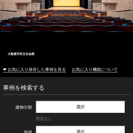
大船渡市民文化会館
❤ お気に入り保存した事例を見る
お気に入り機能について
事例を検索する
選択
建物分類
指定なし
選択
地域