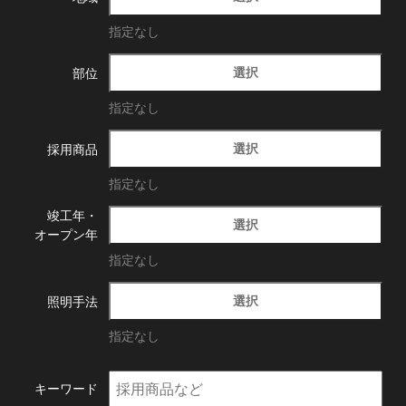
指定なし
選択
部位
指定なし
選択
採用商品
指定なし
竣工年・
選択
オープン年
指定なし
選択
照明手法
指定なし
キーワード