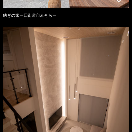
紡ぎの家ー四街道市みそらー