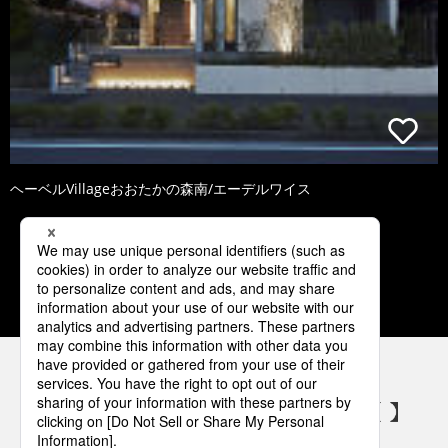
ヘーベルVillageおおたかの森南/エーデルワイス
1
2
3
4
5
パナソニックの電気設備 SNSアカウント