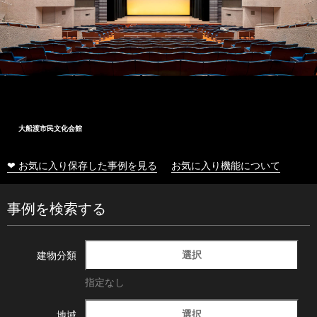
大船渡市民文化会館
❤ お気に入り保存した事例を見る
お気に入り機能について
事例を検索する
選択
建物分類
指定なし
選択
地域