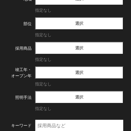
指定なし
選択
部位
指定なし
選択
採用商品
指定なし
竣工年・
選択
オープン年
指定なし
選択
照明手法
指定なし
キーワード