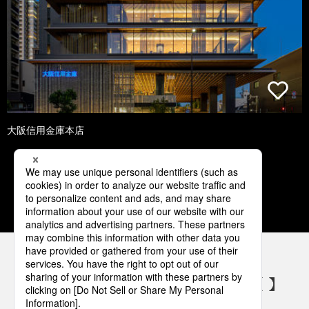
大阪信用金庫本店
1
2
3
4
5
パナソニックの電気設備 SNSアカウント