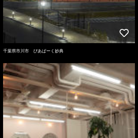
千葉県市川市 ぴあぱーく妙典