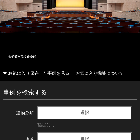
大船渡市民文化会館
❤ お気に入り保存した事例を見る
お気に入り機能について
事例を検索する
選択
建物分類
指定なし
選択
地域