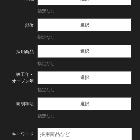
指定なし
選択
部位
指定なし
選択
採用商品
指定なし
竣工年・
選択
オープン年
指定なし
選択
照明手法
指定なし
キーワード